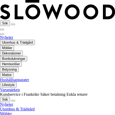
Sök
Nyheter
Utomhus & Trädgård
Möbler
Dekorationer
Bordsdukningar
Hemtextilier
Belysning
Mattor
Hushållsapparater
Lifestyle
Varumärken
Kundservice i Frankrike
Säker betalning
Enkla returer
Sök
Nyheter
Utomhus & Trädgård
Möbler