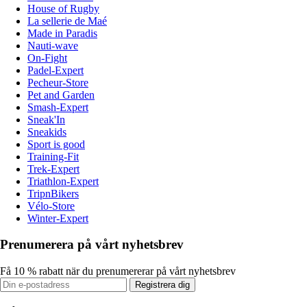
House of Rugby
La sellerie de Maé
Made in Paradis
Nauti-wave
On-Fight
Padel-Expert
Pecheur-Store
Pet and Garden
Smash-Expert
Sneak'In
Sneakids
Sport is good
Training-Fit
Trek-Expert
Triathlon-Expert
TripnBikers
Vélo-Store
Winter-Expert
Prenumerera på vårt nyhetsbrev
Få 10 % rabatt när du prenumererar på vårt nyhetsbrev
Registrera dig