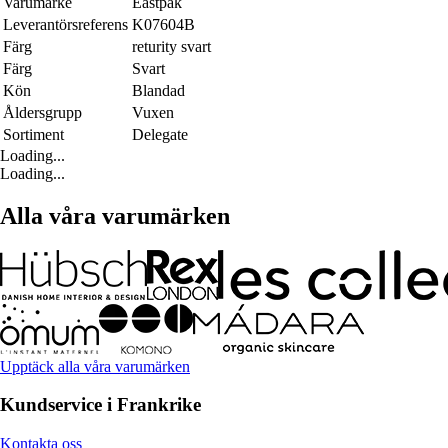
Varumärke
Eastpak
Leverantörsreferens
K07604B
Färg
returity svart
Färg
Svart
Kön
Blandad
Åldersgrupp
Vuxen
Sortiment
Delegate
Loading...
Loading...
Alla våra varumärken
Upptäck alla våra varumärken
Kundservice i Frankrike
Kontakta oss