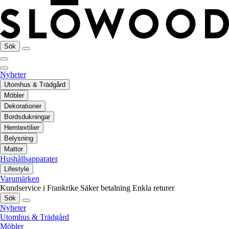
Sök
Nyheter
Utomhus & Trädgård
Möbler
Dekorationer
Bordsdukningar
Hemtextilier
Belysning
Mattor
Hushållsapparater
Lifestyle
Varumärken
Kundservice i Frankrike
Säker betalning
Enkla returer
Sök
Nyheter
Utomhus & Trädgård
Möbler