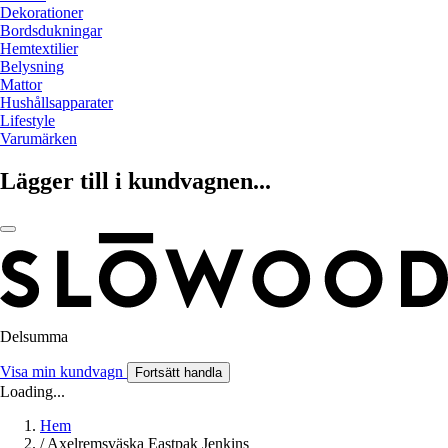
Dekorationer
Bordsdukningar
Hemtextilier
Belysning
Mattor
Hushållsapparater
Lifestyle
Varumärken
Lägger till i kundvagnen...
Delsumma
Visa min kundvagn
Fortsätt handla
Loading...
Hem
/
Axelremsväska Eastpak Jenkins