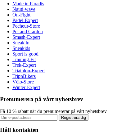
Made in Paradis
Nauti-wave
On-Fight
Padel-Expert
Pecheur-Store
Pet and Garden
Smash-Expert
Sneak'In
Sneakids
Sport is good
Training-Fit
Trek-Expert
Triathlon-Expert
TripnBikers
Vélo-Store
Winter-Expert
Prenumerera på vårt nyhetsbrev
Få 10 % rabatt när du prenumererar på vårt nyhetsbrev
Registrera dig
Håll kontakten