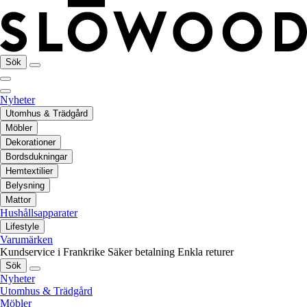
Sök
Nyheter
Utomhus & Trädgård
Möbler
Dekorationer
Bordsdukningar
Hemtextilier
Belysning
Mattor
Hushållsapparater
Lifestyle
Varumärken
Kundservice i Frankrike
Säker betalning
Enkla returer
Sök
Nyheter
Utomhus & Trädgård
Möbler