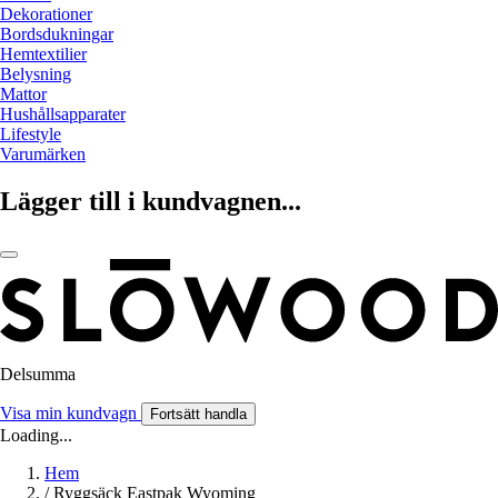
Dekorationer
Bordsdukningar
Hemtextilier
Belysning
Mattor
Hushållsapparater
Lifestyle
Varumärken
Lägger till i kundvagnen...
Delsumma
Visa min kundvagn
Fortsätt handla
Loading...
Hem
/
Ryggsäck Eastpak Wyoming