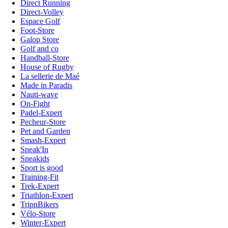
Direct Running
Direct-Volley
Espace Golf
Foot-Store
Galop Store
Golf and co
Handball-Store
House of Rugby
La sellerie de Maé
Made in Paradis
Nauti-wave
On-Fight
Padel-Expert
Pecheur-Store
Pet and Garden
Smash-Expert
Sneak'In
Sneakids
Sport is good
Training-Fit
Trek-Expert
Triathlon-Expert
TripnBikers
Vélo-Store
Winter-Expert