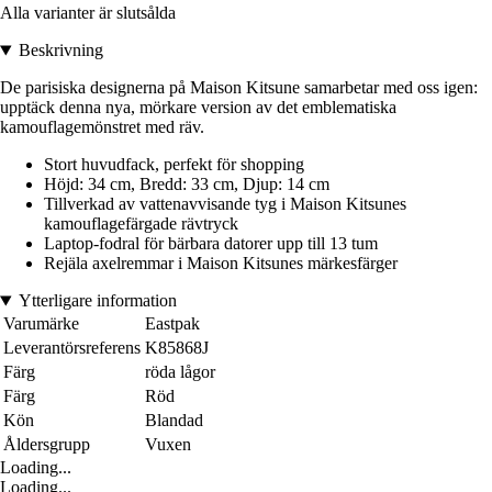
Alla varianter är slutsålda
Beskrivning
De parisiska designerna på Maison Kitsune samarbetar med oss igen:
upptäck denna nya, mörkare version av det emblematiska
kamouflagemönstret med räv.
Stort huvudfack, perfekt för shopping
Höjd: 34 cm, Bredd: 33 cm, Djup: 14 cm
Tillverkad av vattenavvisande tyg i Maison Kitsunes
kamouflagefärgade rävtryck
Laptop-fodral för bärbara datorer upp till 13 tum
Rejäla axelremmar i Maison Kitsunes märkesfärger
Ytterligare information
Varumärke
Eastpak
Leverantörsreferens
K85868J
Färg
röda lågor
Färg
Röd
Kön
Blandad
Åldersgrupp
Vuxen
Loading...
Loading...