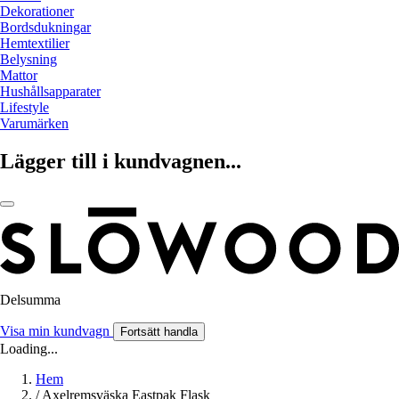
Dekorationer
Bordsdukningar
Hemtextilier
Belysning
Mattor
Hushållsapparater
Lifestyle
Varumärken
Lägger till i kundvagnen...
Delsumma
Visa min kundvagn
Fortsätt handla
Loading...
Hem
/
Axelremsväska Eastpak Flask