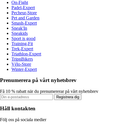
On-Fight
Padel-Expert
Pecheur-Store
Pet and Garden
Smash-Expert
Sneak'In
Sneakids
Sport is good
Training-Fit
Trek-Expert
Triathlon-Expert
TripnBikers
Vélo-Store
Winter-Expert
Prenumerera på vårt nyhetsbrev
Få 10 % rabatt när du prenumererar på vårt nyhetsbrev
Registrera dig
Håll kontakten
Följ oss på sociala medier