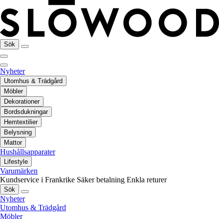
Sök
Nyheter
Utomhus & Trädgård
Möbler
Dekorationer
Bordsdukningar
Hemtextilier
Belysning
Mattor
Hushållsapparater
Lifestyle
Varumärken
Kundservice i Frankrike
Säker betalning
Enkla returer
Sök
Nyheter
Utomhus & Trädgård
Möbler