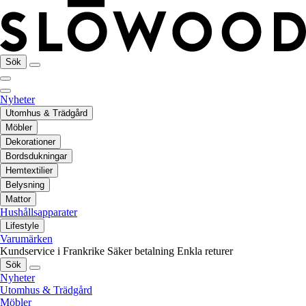
Sök
Nyheter
Utomhus & Trädgård
Möbler
Dekorationer
Bordsdukningar
Hemtextilier
Belysning
Mattor
Hushållsapparater
Lifestyle
Varumärken
Kundservice i Frankrike
Säker betalning
Enkla returer
Sök
Nyheter
Utomhus & Trädgård
Möbler