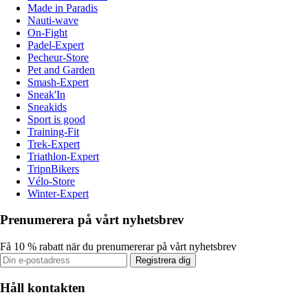
Made in Paradis
Nauti-wave
On-Fight
Padel-Expert
Pecheur-Store
Pet and Garden
Smash-Expert
Sneak'In
Sneakids
Sport is good
Training-Fit
Trek-Expert
Triathlon-Expert
TripnBikers
Vélo-Store
Winter-Expert
Prenumerera på vårt nyhetsbrev
Få 10 % rabatt när du prenumererar på vårt nyhetsbrev
Registrera dig
Håll kontakten