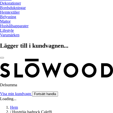
Dekorationer
Bordsdukningar
Hemtextilier
Belysning
Mattor
Hushållsapparater
Lifestyle
Varumärken
Lägger till i kundvagnen...
Delsumma
Visa min kundvagn
Fortsätt handla
Loading...
Hem
/
Huvtröja badrock Caleffi