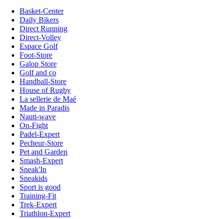
Basket-Center
Daily Bikers
Direct Running
Direct-Volley
Espace Golf
Foot-Store
Galop Store
Golf and co
Handball-Store
House of Rugby
La sellerie de Maé
Made in Paradis
Nauti-wave
On-Fight
Padel-Expert
Pecheur-Store
Pet and Garden
Smash-Expert
Sneak'In
Sneakids
Sport is good
Training-Fit
Trek-Expert
Triathlon-Expert