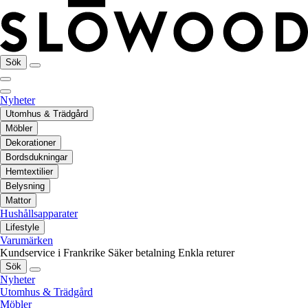
Sök
Nyheter
Utomhus & Trädgård
Möbler
Dekorationer
Bordsdukningar
Hemtextilier
Belysning
Mattor
Hushållsapparater
Lifestyle
Varumärken
Kundservice i Frankrike
Säker betalning
Enkla returer
Sök
Nyheter
Utomhus & Trädgård
Möbler