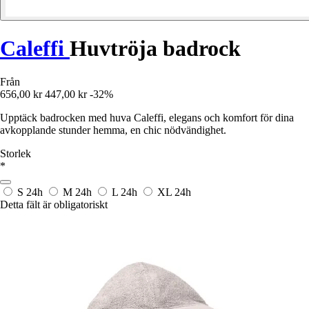
Caleffi
Huvtröja badrock
Från
656,00 kr
447,00 kr
-32%
Upptäck badrocken med huva Caleffi, elegans och komfort för dina
avkopplande stunder hemma, en chic nödvändighet.
Storlek
*
S
24h
M
24h
L
24h
XL
24h
Detta fält är obligatoriskt