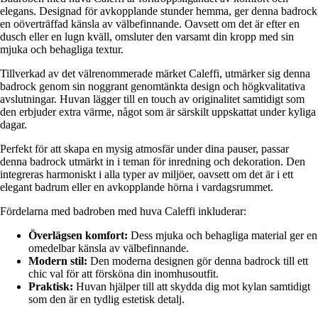
elegans. Designad för avkopplande stunder hemma, ger denna badrock
en oöverträffad känsla av välbefinnande. Oavsett om det är efter en
dusch eller en lugn kväll, omsluter den varsamt din kropp med sin
mjuka och behagliga textur.
Tillverkad av det välrenommerade märket Caleffi, utmärker sig denna
badrock genom sin noggrant genomtänkta design och högkvalitativa
avslutningar. Huvan lägger till en touch av originalitet samtidigt som
den erbjuder extra värme, något som är särskilt uppskattat under kyliga
dagar.
Perfekt för att skapa en mysig atmosfär under dina pauser, passar
denna badrock utmärkt in i teman för inredning och dekoration. Den
integreras harmoniskt i alla typer av miljöer, oavsett om det är i ett
elegant badrum eller en avkopplande hörna i vardagsrummet.
Fördelarna med badroben med huva Caleffi inkluderar:
Överlägsen komfort:
Dess mjuka och behagliga material ger en
omedelbar känsla av välbefinnande.
Modern stil:
Den moderna designen gör denna badrock till ett
chic val för att försköna din inomhusoutfit.
Praktisk:
Huvan hjälper till att skydda dig mot kylan samtidigt
som den är en tydlig estetisk detalj.