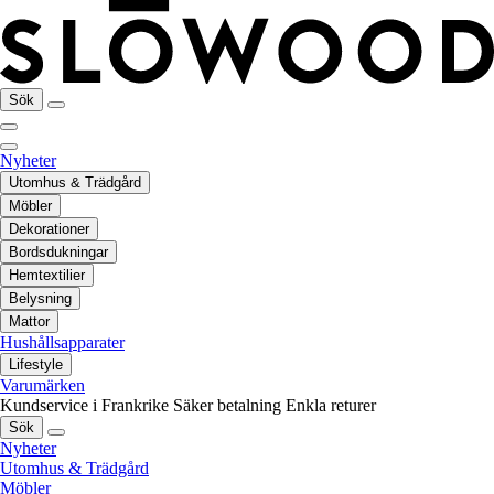
Sök
Nyheter
Utomhus & Trädgård
Möbler
Dekorationer
Bordsdukningar
Hemtextilier
Belysning
Mattor
Hushållsapparater
Lifestyle
Varumärken
Kundservice i Frankrike
Säker betalning
Enkla returer
Sök
Nyheter
Utomhus & Trädgård
Möbler