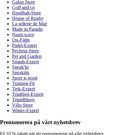
Galop Store
Golf and co
Handball-Store
House of Rugby
La sellerie de Maé
Made in Paradis
Nauti-wave
On-Fight
Padel-Expert
Pecheur-Store
Pet and Garden
Smash-Expert
Sneak'In
Sneakids
Sport is good
Training-Fit
Trek-Expert
Triathlon-Expert
TripnBikers
Vélo-Store
Winter-Expert
Prenumerera på vårt nyhetsbrev
Få 10 % rabatt när du prenumererar på vårt nyhetsbrev