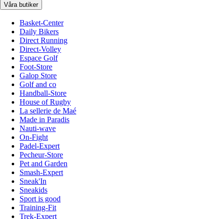
Våra butiker
Basket-Center
Daily Bikers
Direct Running
Direct-Volley
Espace Golf
Foot-Store
Galop Store
Golf and co
Handball-Store
House of Rugby
La sellerie de Maé
Made in Paradis
Nauti-wave
On-Fight
Padel-Expert
Pecheur-Store
Pet and Garden
Smash-Expert
Sneak'In
Sneakids
Sport is good
Training-Fit
Trek-Expert