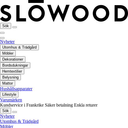
Sök
Nyheter
Utomhus & Trädgård
Möbler
Dekorationer
Bordsdukningar
Hemtextilier
Belysning
Mattor
Hushållsapparater
Lifestyle
Varumärken
Kundservice i Frankrike
Säker betalning
Enkla returer
Sök
Nyheter
Utomhus & Trädgård
Möbler