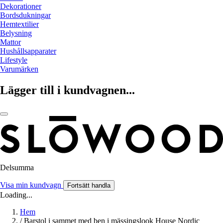
Dekorationer
Bordsdukningar
Hemtextilier
Belysning
Mattor
Hushållsapparater
Lifestyle
Varumärken
Lägger till i kundvagnen...
Delsumma
Visa min kundvagn
Fortsätt handla
Loading...
Hem
/
Barstol i sammet med ben i mässingslook House Nordic