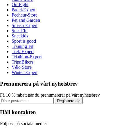
On-Fight
Padel-Expert
Pecheur-Store
Pet and Garden
Smash-Expert
Sneak'In
Sneakids
Sport is good
Training-Fit
Trek-Expert
Triathlon-Expert
TripnBikers
Vélo-Store
Winter-Expert
Prenumerera på vårt nyhetsbrev
Få 10 % rabatt när du prenumererar på vårt nyhetsbrev
Registrera dig
Håll kontakten
Följ oss på sociala medier