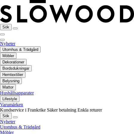
Sök
Nyheter
Utomhus & Trädgård
Möbler
Dekorationer
Bordsdukningar
Hemtextilier
Belysning
Mattor
Hushållsapparater
Lifestyle
Varumärken
Kundservice i Frankrike
Säker betalning
Enkla returer
Sök
Nyheter
Utomhus & Trädgård
Möbler