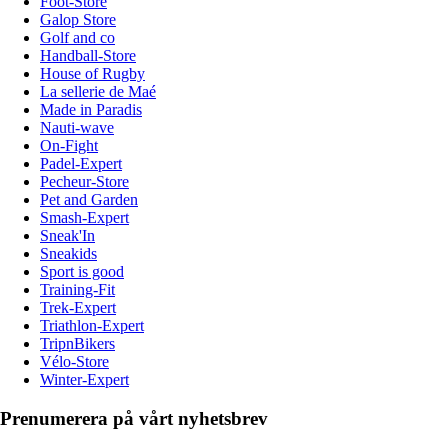
Foot-Store
Galop Store
Golf and co
Handball-Store
House of Rugby
La sellerie de Maé
Made in Paradis
Nauti-wave
On-Fight
Padel-Expert
Pecheur-Store
Pet and Garden
Smash-Expert
Sneak'In
Sneakids
Sport is good
Training-Fit
Trek-Expert
Triathlon-Expert
TripnBikers
Vélo-Store
Winter-Expert
Prenumerera på vårt nyhetsbrev