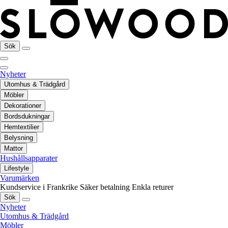
Sök
Nyheter
Utomhus & Trädgård
Möbler
Dekorationer
Bordsdukningar
Hemtextilier
Belysning
Mattor
Hushållsapparater
Lifestyle
Varumärken
Kundservice i Frankrike
Säker betalning
Enkla returer
Sök
Nyheter
Utomhus & Trädgård
Möbler