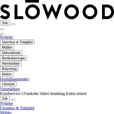
Sök
Nyheter
Utomhus & Trädgård
Möbler
Dekorationer
Bordsdukningar
Hemtextilier
Belysning
Mattor
Hushållsapparater
Lifestyle
Varumärken
Kundservice i Frankrike
Säker betalning
Enkla returer
Sök
Nyheter
Utomhus & Trädgård
Möbler