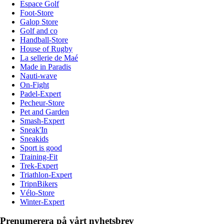
Espace Golf
Foot-Store
Galop Store
Golf and co
Handball-Store
House of Rugby
La sellerie de Maé
Made in Paradis
Nauti-wave
On-Fight
Padel-Expert
Pecheur-Store
Pet and Garden
Smash-Expert
Sneak'In
Sneakids
Sport is good
Training-Fit
Trek-Expert
Triathlon-Expert
TripnBikers
Vélo-Store
Winter-Expert
Prenumerera på vårt nyhetsbrev