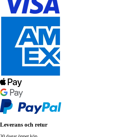
Leverans och retur
30 dagar öppet köp