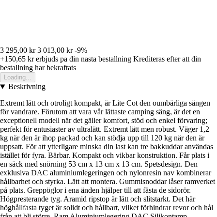
3 295,00 kr
3 013,00 kr
-9%
+150,65 kr
erbjuds pa din nasta bestallning
Krediteras efter att din
bestallning har bekraftats
Loading...
Beskrivning
Extremt lätt och otroligt kompakt, är Lite Cot den oumbärliga sängen
för vandrare. Förutom att vara vår lättaste camping säng, är det en
exceptionell modell när det gäller komfort, stöd och enkel förvaring;
perfekt för entusiaster av ultralätt. Extremt lätt men robust. Väger 1,2
kg när den är ihop packad och kan stödja upp till 120 kg när den är
uppsatt. För att ytterligare minska din last kan tre bakkuddar användas
istället för fyra. Bärbar. Kompakt och vikbar konstruktion. Får plats i
en säck med snörning 53 cm x 13 cm x 13 cm. Spetsdesign. Den
exklusiva DAC aluminiumlegeringen och nylonresin nav kombinerar
hållbarhet och styrka. Lätt att montera. Gummisnoddar låser ramverket
på plats. Greppöglor i ena änden hjälper till att fästa de sidorör.
Högpresterande tyg. Aramid ripstop är lätt och slitstarkt. Det här
höghållfasta tyget är solidt och hållbart, vilket förhindrar revor och hål
från att bli större. Ram Aluminiumlegering DAC Silikontamp