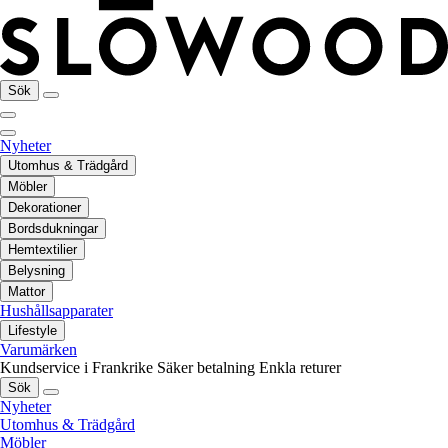
Sök
Nyheter
Utomhus & Trädgård
Möbler
Dekorationer
Bordsdukningar
Hemtextilier
Belysning
Mattor
Hushållsapparater
Lifestyle
Varumärken
Kundservice i Frankrike
Säker betalning
Enkla returer
Sök
Nyheter
Utomhus & Trädgård
Möbler