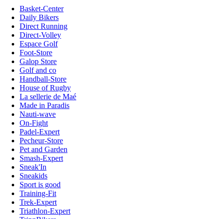
Basket-Center
Daily Bikers
Direct Running
Direct-Volley
Espace Golf
Foot-Store
Galop Store
Golf and co
Handball-Store
House of Rugby
La sellerie de Maé
Made in Paradis
Nauti-wave
On-Fight
Padel-Expert
Pecheur-Store
Pet and Garden
Smash-Expert
Sneak'In
Sneakids
Sport is good
Training-Fit
Trek-Expert
Triathlon-Expert