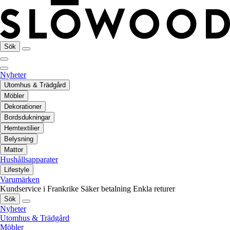
Sök
Nyheter
Utomhus & Trädgård
Möbler
Dekorationer
Bordsdukningar
Hemtextilier
Belysning
Mattor
Hushållsapparater
Lifestyle
Varumärken
Kundservice i Frankrike
Säker betalning
Enkla returer
Sök
Nyheter
Utomhus & Trädgård
Möbler