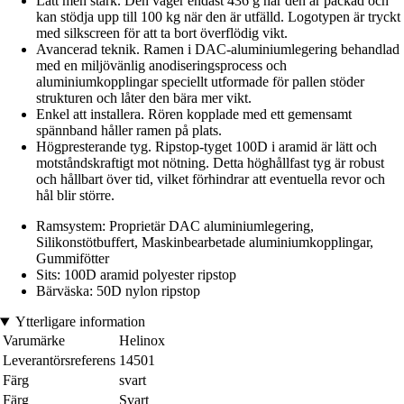
Lätt men stark. Den väger endast 436 g när den är packad och
kan stödja upp till 100 kg när den är utfälld. Logotypen är tryckt
med silkscreen för att ta bort överflödig vikt.
Avancerad teknik. Ramen i DAC-aluminiumlegering behandlad
med en miljövänlig anodiseringsprocess och
aluminiumkopplingar speciellt utformade för pallen stöder
strukturen och låter den bära mer vikt.
Enkel att installera. Rören kopplade med ett gemensamt
spännband håller ramen på plats.
Högpresterande tyg. Ripstop-tyget 100D i aramid är lätt och
motståndskraftigt mot nötning. Detta höghållfast tyg är robust
och hållbart över tid, vilket förhindrar att eventuella revor och
hål blir större.
Ramsystem: Proprietär DAC aluminiumlegering,
Silikonstötbuffert, Maskinbearbetade aluminiumkopplingar,
Gummifötter
Sits: 100D aramid polyester ripstop
Bärväska: 50D nylon ripstop
Ytterligare information
Varumärke
Helinox
Leverantörsreferens
14501
Färg
svart
Färg
Svart