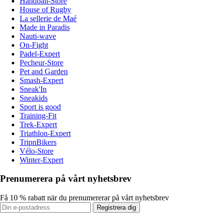
Handball-Store
House of Rugby
La sellerie de Maé
Made in Paradis
Nauti-wave
On-Fight
Padel-Expert
Pecheur-Store
Pet and Garden
Smash-Expert
Sneak'In
Sneakids
Sport is good
Training-Fit
Trek-Expert
Triathlon-Expert
TripnBikers
Vélo-Store
Winter-Expert
Prenumerera på vårt nyhetsbrev
Få 10 % rabatt när du prenumererar på vårt nyhetsbrev
Registrera dig