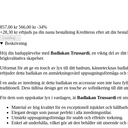
857,00 kr
566,00 kr
-34%
+28,30 kr
erbjuds pa din nasta bestallning
Krediteras efter att din besta
Loading...
Beskrivning
Höj din badupplevelse med
Badlakan Trussardi
, en viktig del av di
högkvalitativa skapelser.
Utformat för att ge en touch av lyx till ditt badrum, kännetecknas badl
erbjuder detta badlakan en anmärkningsvärd uppsugningsförmåga och 
I en anda av inredning är detta badlakan en accessoar som inte bara fyl
traditionell. Dess tidlösa design ger en touche av sofistikering till ditt 
För dem som uppskattar lyx i vardagen, är
Badlakan Trussardi
ett sm
Material av hög kvalitet för en exceptionell mjukhet och hållbarh
Elegant design som passar perfekt i alla inredningsstilar.
Utmärkt uppsugningsförmåga för snabb och effektiv torkning.
Enkel att underhålla, vilket gör att den behåller sitt utseende och s