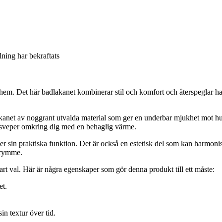
llning har bekraftats
tt hem. Det här badlakanet kombinerar stil och komfort och återspeglar h
akanet av noggrant utvalda material som ger en underbar mjukhet mot hud
sveper omkring dig med en behaglig värme.
ler sin praktiska funktion. Det är också en estetisk del som kan harmoni
utrymme.
art val. Här är några egenskaper som gör denna produkt till ett måste:
et.
in textur över tid.