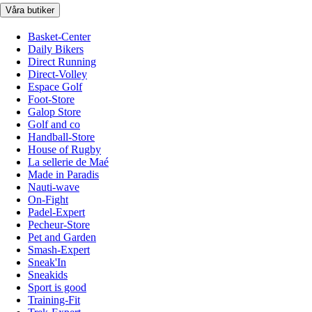
Våra butiker
Basket-Center
Daily Bikers
Direct Running
Direct-Volley
Espace Golf
Foot-Store
Galop Store
Golf and co
Handball-Store
House of Rugby
La sellerie de Maé
Made in Paradis
Nauti-wave
On-Fight
Padel-Expert
Pecheur-Store
Pet and Garden
Smash-Expert
Sneak'In
Sneakids
Sport is good
Training-Fit