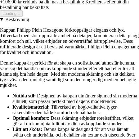
+106,00 kr
erbjuds pa din nasta bestallning
Krediteras efter att din
bestallning har bekraftats
Loading...
Beskrivning
Kappan Philipp Plein Hexagone förkroppsligar elegans och lyx.
Tillverkad med stor uppmärksamhet på detaljer, kombinerar detta plagg
komfort och stil, vilket erbjuder en oöverträffad bärupplevelse. Dess
raffinerade design är ett bevis på varumärket Philipp Plein engagemang
för kvalitet och innovation.
Denne kappa är perfekt för att skapa en sofistikerad atmosfär hemma,
vare sig det handlar om avkopplande stunder efter ett bad eller för att
känna sig bra hela dagen. Med sin moderna skärning och sitt delikata
tyg svävar den runt dig samtidigt som den omger dig med en behaglig
mjukhet.
Nutida stil:
Designen av kappan utmärker sig med sin moderna
silhuett, som passar perfekt med dagens modetrender.
Kvalitetsmaterial:
Tillverkad av högkvalitativa tyger,
säkerställer den både komfort och hållbarhet.
Optimal komfort:
Dess skärning erbjuder rörelsefrihet, vilket
gör att du kan njuta fullt ut av dina avkopplande stunder.
Lätt att sköta:
Denna kappa är designad för att vara lätt att
tvätta och underhålla, och behåller sin textur och utseende över