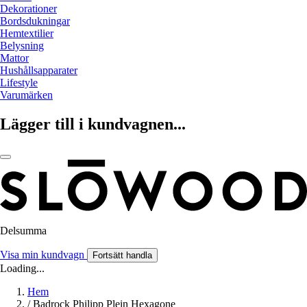
Dekorationer
Bordsdukningar
Hemtextilier
Belysning
Mattor
Hushållsapparater
Lifestyle
Varumärken
Lägger till i kundvagnen...
Delsumma
Visa min kundvagn
Fortsätt handla
Loading...
Hem
/
Badrock Philipp Plein Hexagone