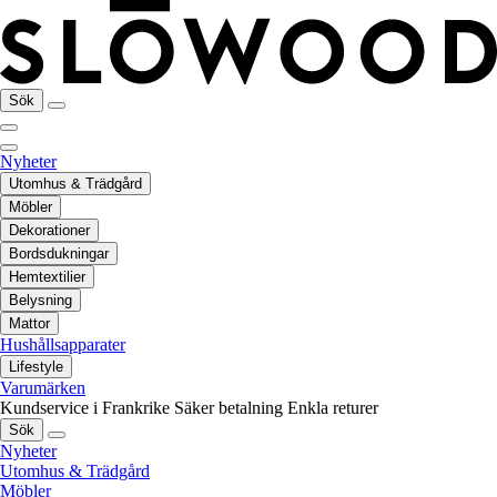
Sök
Nyheter
Utomhus & Trädgård
Möbler
Dekorationer
Bordsdukningar
Hemtextilier
Belysning
Mattor
Hushållsapparater
Lifestyle
Varumärken
Kundservice i Frankrike
Säker betalning
Enkla returer
Sök
Nyheter
Utomhus & Trädgård
Möbler