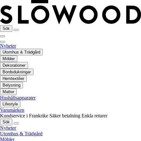
Sök
Nyheter
Utomhus & Trädgård
Möbler
Dekorationer
Bordsdukningar
Hemtextilier
Belysning
Mattor
Hushållsapparater
Lifestyle
Varumärken
Kundservice i Frankrike
Säker betalning
Enkla returer
Sök
Nyheter
Utomhus & Trädgård
Möbler