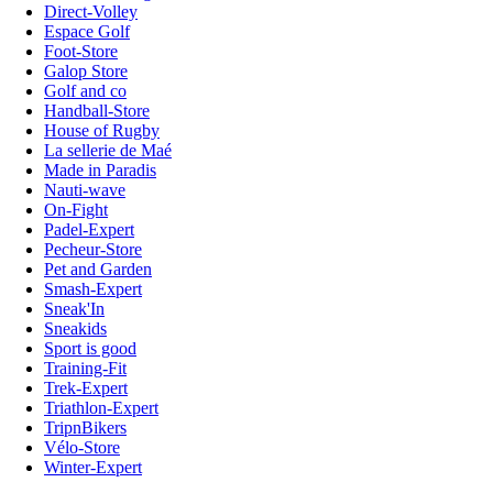
Direct-Volley
Espace Golf
Foot-Store
Galop Store
Golf and co
Handball-Store
House of Rugby
La sellerie de Maé
Made in Paradis
Nauti-wave
On-Fight
Padel-Expert
Pecheur-Store
Pet and Garden
Smash-Expert
Sneak'In
Sneakids
Sport is good
Training-Fit
Trek-Expert
Triathlon-Expert
TripnBikers
Vélo-Store
Winter-Expert