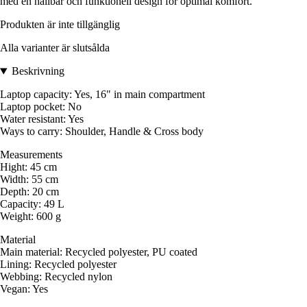
med en hållbar och funktionell design för optimal komfort.
Produkten är inte tillgänglig
Alla varianter är slutsålda
Beskrivning
Laptop capacity: Yes, 16" in main compartment
Laptop pocket: No
Water resistant: Yes
Ways to carry: Shoulder, Handle & Cross body
Measurements
Hight: 45 cm
Width: 55 cm
Depth: 20 cm
Capacity: 49 L
Weight: 600 g
Material
Main material: Recycled polyester, PU coated
Lining: Recycled polyester
Webbing: Recycled nylon
Vegan: Yes