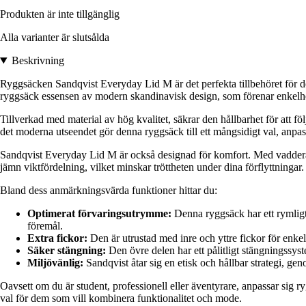
Produkten är inte tillgänglig
Alla varianter är slutsålda
Beskrivning
Ryggsäcken Sandqvist Everyday Lid M är det perfekta tillbehöret för d
ryggsäck essensen av modern skandinavisk design, som förenar enkelhe
Tillverkad med material av hög kvalitet, säkrar den hållbarhet för att fö
det moderna utseendet gör denna ryggsäck till ett mångsidigt val, anpassa
Sandqvist Everyday Lid M är också designad för komfort. Med vadderad
jämn viktfördelning, vilket minskar tröttheten under dina förflyttningar.
Bland dess anmärkningsvärda funktioner hittar du:
Optimerat förvaringsutrymme:
Denna ryggsäck har ett rymligt
föremål.
Extra fickor:
Den är utrustad med inre och yttre fickor för enkel 
Säker stängning:
Den övre delen har ett pålitligt stängningssyst
Miljövänlig:
Sandqvist åtar sig en etisk och hållbar strategi, ge
Oavsett om du är student, professionell eller äventyrare, anpassar sig rygg
val för dem som vill kombinera funktionalitet och mode.