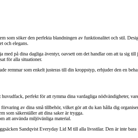
em som söker den perfekta blandningen av funktionalitet och stil. Des
t och elegans.
lja med på dina dagliga äventyr, oavsett om det handlar om att ta sig till
t för alla situationer.
e remmar som enkelt justeras till din kroppstyp, erbjuder den en beh
 huvudfack, perfekt för att rymma dina vardagliga nödvändigheter, vare 
förvaring av dina små tillbehör, vilket gör att du kan hålla dig organise
em som säkerställer att dina saker är trygga.
nom att använda miljövänliga material.
säcken Sandqvist Everyday Lid M till alla livsstilar. Den är inte bara prak