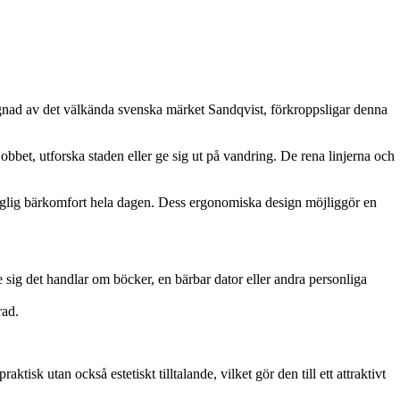
ignad av det välkända svenska märket Sandqvist, förkroppsligar denna
 jobbet, utforska staden eller ge sig ut på vandring. De rena linjerna och
aglig bärkomfort hela dagen. Dess ergonomiska design möjliggör en
sig det handlar om böcker, en bärbar dator eller andra personliga
rad.
tisk utan också estetiskt tilltalande, vilket gör den till ett attraktivt