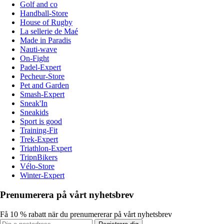
Golf and co
Handball-Store
House of Rugby
La sellerie de Maé
Made in Paradis
Nauti-wave
On-Fight
Padel-Expert
Pecheur-Store
Pet and Garden
Smash-Expert
Sneak'In
Sneakids
Sport is good
Training-Fit
Trek-Expert
Triathlon-Expert
TripnBikers
Vélo-Store
Winter-Expert
Prenumerera på vårt nyhetsbrev
Få 10 % rabatt när du prenumererar på vårt nyhetsbrev