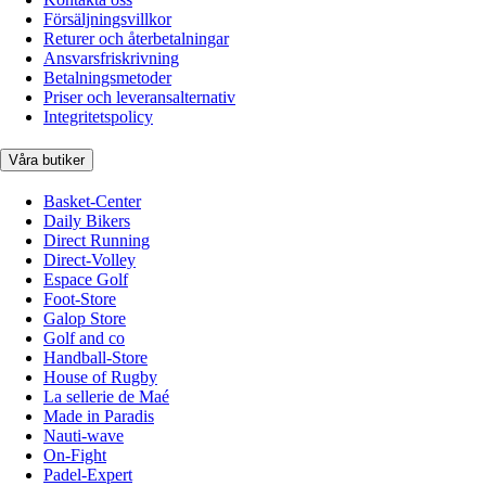
Försäljningsvillkor
Returer och återbetalningar
Ansvarsfriskrivning
Betalningsmetoder
Priser och leveransalternativ
Integritetspolicy
Våra butiker
Basket-Center
Daily Bikers
Direct Running
Direct-Volley
Espace Golf
Foot-Store
Galop Store
Golf and co
Handball-Store
House of Rugby
La sellerie de Maé
Made in Paradis
Nauti-wave
On-Fight
Padel-Expert