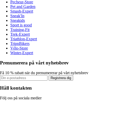
Pecheur-Store
Pet and Garden
Smash-Expert
Sneak'In
Sneakids
Sport is good
Training-Fit
Trek-Expert
Triathlon-Expert
TripnBikers
Vélo-Store
Winter-Expert
Prenumerera på vårt nyhetsbrev
Få 10 % rabatt när du prenumererar på vårt nyhetsbrev
Registrera dig
Håll kontakten
Följ oss på sociala medier