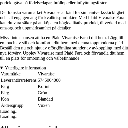
perfekt gåva på födelsedagar, bröllop eller inflyttningsfester.
Det franska varumärket Vivaraise är känt för sin hantverksskicklighet
och sitt engagemang för kvalitetsprodukter. Med Plaid Vivaraise Fara
kan du vara säker på att köpa en högkvalitativ produkt, tillverkad med
omsorg och uppmärksamhet på detaljer.
Missa inte chansen att ha en Plaid Vivaraise Fara i ditt hem. Lägg till
en touch av stil och komfort i ditt hem med denna toppmoderna pläd.
Beställ den nu och njut av oförglömliga stunder av avkoppling med ditt
nya förvärv. Upplev Vivaraise med Plaid Fara och förvandla ditt hem
till en plats för omboning och välbefinnande.
Ytterligare information
Varumärke
Vivaraise
Leverantörsreferens
5745064000
Färg
Korint
Färg
Grön
Kön
Blandad
Åldersgrupp
Vuxen
Loading...
Loading...