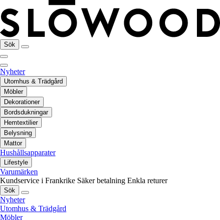
Sök
Nyheter
Utomhus & Trädgård
Möbler
Dekorationer
Bordsdukningar
Hemtextilier
Belysning
Mattor
Hushållsapparater
Lifestyle
Varumärken
Kundservice i Frankrike
Säker betalning
Enkla returer
Sök
Nyheter
Utomhus & Trädgård
Möbler