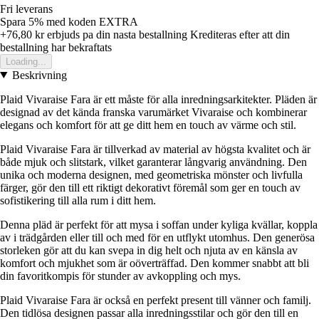
Fri leverans
Spara 5%
med koden
EXTRA
+76,80 kr
erbjuds pa din nasta bestallning
Krediteras efter att din
bestallning har bekraftats
Loading...
Beskrivning
Plaid Vivaraise Fara är ett måste för alla inredningsarkitekter. Pläden är
designad av det kända franska varumärket Vivaraise och kombinerar
elegans och komfort för att ge ditt hem en touch av värme och stil.
Plaid Vivaraise Fara är tillverkad av material av högsta kvalitet och är
både mjuk och slitstark, vilket garanterar långvarig användning. Den
unika och moderna designen, med geometriska mönster och livfulla
färger, gör den till ett riktigt dekorativt föremål som ger en touch av
sofistikering till alla rum i ditt hem.
Denna pläd är perfekt för att mysa i soffan under kyliga kvällar, koppla
av i trädgården eller till och med för en utflykt utomhus. Den generösa
storleken gör att du kan svepa in dig helt och njuta av en känsla av
komfort och mjukhet som är oöverträffad. Den kommer snabbt att bli
din favoritkompis för stunder av avkoppling och mys.
Plaid Vivaraise Fara är också en perfekt present till vänner och familj.
Den tidlösa designen passar alla inredningsstilar och gör den till en