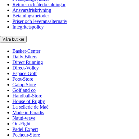
Returer och återbetalningar
Ansvarsfriskrivning
Betalningsmetoder
Priser och leveransalternativ
Integritetspolicy
Våra butiker
Basket-Center
Daily Bikers
Direct Running
Direct-Volley
Espace Golf
Foot-Store
Galop Store
Golf and co
Handball-Store
House of Rugby
La sellerie de Maé
Made in Paradis
Nauti-wave
On-Fight
Padel-Expert
Pecheur-Store