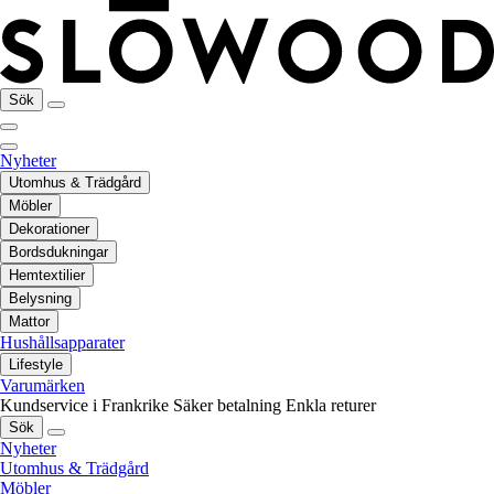
Sök
Nyheter
Utomhus & Trädgård
Möbler
Dekorationer
Bordsdukningar
Hemtextilier
Belysning
Mattor
Hushållsapparater
Lifestyle
Varumärken
Kundservice i Frankrike
Säker betalning
Enkla returer
Sök
Nyheter
Utomhus & Trädgård
Möbler