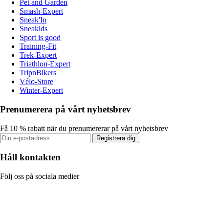
Pet and Garden
Smash-Expert
Sneak'In
Sneakids
Sport is good
Training-Fit
Trek-Expert
Triathlon-Expert
TripnBikers
Vélo-Store
Winter-Expert
Prenumerera på vårt nyhetsbrev
Få 10 % rabatt när du prenumererar på vårt nyhetsbrev
Registrera dig
Håll kontakten
Följ oss på sociala medier