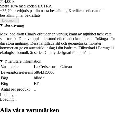
714,00 kr
Spara 10%
med koden
EXTRA
+35,70 kr
erbjuds pa din nasta bestallning
Krediteras efter att din
bestallning har bekraftats
Loading...
Beskrivning
Maxi badlakan Charly erbjuder en verklig kram av mjukhet tack vare
sin storlek. Din avkopplande stund efter badet kommer att förlängas för
din stora njutning. Dess färgglada stil och geometriska mönster
kommer att ge ett autentiskt inslag i ditt badrum. Tillverkad i Portugal i
ekologisk bomull, är serien Charly designad för att hålla.
Ytterligare information
Varumärke
La Cerise sur le Gâteau
Leverantörsreferens
5864315000
Färg
blåbär
Färg
Blå
Antal per produkt
1
Loading...
Loading...
Alla våra varumärken