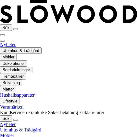
Sök
Nyheter
Utomhus & Trädgård
Möbler
Dekorationer
Bordsdukningar
Hemtextilier
Belysning
Mattor
Hushållsapparater
Lifestyle
Varumärken
Kundservice i Frankrike
Säker betalning
Enkla returer
Sök
Nyheter
Utomhus & Trädgård
Möbler