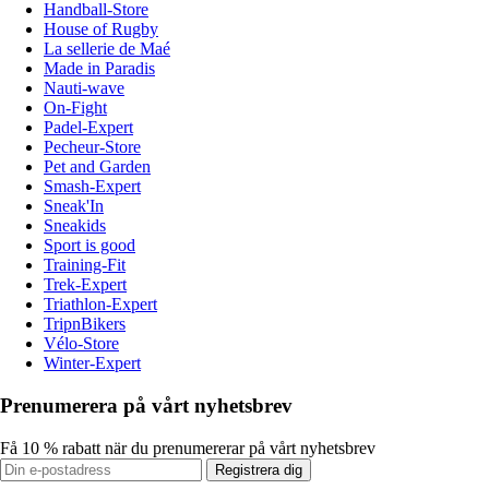
Handball-Store
House of Rugby
La sellerie de Maé
Made in Paradis
Nauti-wave
On-Fight
Padel-Expert
Pecheur-Store
Pet and Garden
Smash-Expert
Sneak'In
Sneakids
Sport is good
Training-Fit
Trek-Expert
Triathlon-Expert
TripnBikers
Vélo-Store
Winter-Expert
Prenumerera på vårt nyhetsbrev
Få 10 % rabatt när du prenumererar på vårt nyhetsbrev
Registrera dig