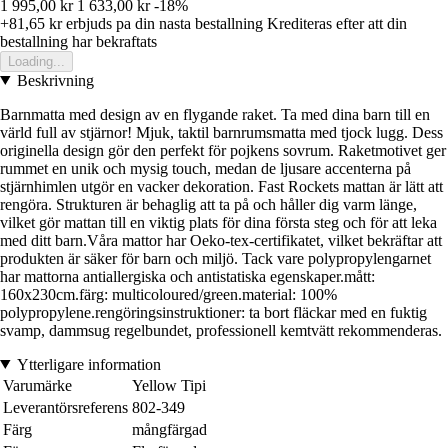
1 995,00 kr
1 633,00 kr
-18%
+81,65 kr
erbjuds pa din nasta bestallning
Krediteras efter att din
bestallning har bekraftats
Loading...
Beskrivning
Barnmatta med design av en flygande raket. Ta med dina barn till en
värld full av stjärnor! Mjuk, taktil barnrumsmatta med tjock lugg. Dess
originella design gör den perfekt för pojkens sovrum. Raketmotivet ger
rummet en unik och mysig touch, medan de ljusare accenterna på
stjärnhimlen utgör en vacker dekoration. Fast Rockets mattan är lätt att
rengöra. Strukturen är behaglig att ta på och håller dig varm länge,
vilket gör mattan till en viktig plats för dina första steg och för att leka
med ditt barn.Våra mattor har Oeko-tex-certifikatet, vilket bekräftar att
produkten är säker för barn och miljö. Tack vare polypropylengarnet
har mattorna antiallergiska och antistatiska egenskaper.mått:
160x230cm.färg: multicoloured/green.material: 100%
polypropylene.rengöringsinstruktioner: ta bort fläckar med en fuktig
svamp, dammsug regelbundet, professionell kemtvätt rekommenderas.
Ytterligare information
Varumärke
Yellow Tipi
Leverantörsreferens
802-349
Färg
mångfärgad