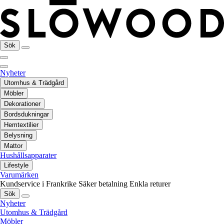
Sök
Nyheter
Utomhus & Trädgård
Möbler
Dekorationer
Bordsdukningar
Hemtextilier
Belysning
Mattor
Hushållsapparater
Lifestyle
Varumärken
Kundservice i Frankrike
Säker betalning
Enkla returer
Sök
Nyheter
Utomhus & Trädgård
Möbler