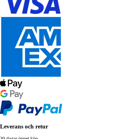
Leverans och retur
30 dagar öppet köp