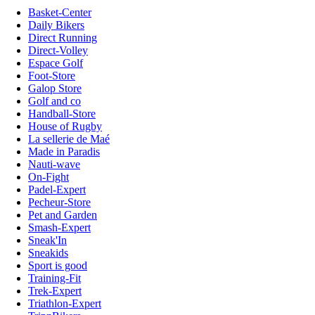
Basket-Center
Daily Bikers
Direct Running
Direct-Volley
Espace Golf
Foot-Store
Galop Store
Golf and co
Handball-Store
House of Rugby
La sellerie de Maé
Made in Paradis
Nauti-wave
On-Fight
Padel-Expert
Pecheur-Store
Pet and Garden
Smash-Expert
Sneak'In
Sneakids
Sport is good
Training-Fit
Trek-Expert
Triathlon-Expert