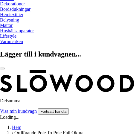
Dekorationer
Bordsdukningar
Hemtextilier
Belysning
Mattor
Hushållsapparater
Lifestyle
Varumärken
Lägger till i kundvagnen...
Delsumma
Visa min kundvagn
Fortsätt handla
Loading...
Hem
/
Ordförande Pole To Pole Fuji Okura