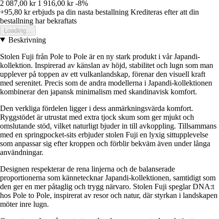
2 087,00 kr
1 916,00 kr
-8%
+95,80 kr
erbjuds pa din nasta bestallning
Krediteras efter att din
bestallning har bekraftats
Loading...
Beskrivning
Stolen Fuji från Pole to Pole är en ny stark produkt i vår Japandi-
kollektion. Inspirerad av känslan av höjd, stabilitet och lugn som man
upplever på toppen av ett vulkanlandskap, förenar den visuell kraft
med serenitet. Precis som de andra modellerna i Japandi-kollektionen
kombinerar den japansk minimalism med skandinavisk komfort.
Den verkliga fördelen ligger i dess anmärkningsvärda komfort.
Ryggstödet är utrustat med extra tjock skum som ger mjukt och
omslutande stöd, vilket naturligt bjuder in till avkoppling. Tillsammans
med en springpocket-sits erbjuder stolen Fuji en lyxig sittupplevelse
som anpassar sig efter kroppen och förblir bekväm även under långa
användningar.
Designen respekterar de rena linjerna och de balanserade
proportionerna som kännetecknar Japandi-kollektionen, samtidigt som
den ger en mer påtaglig och trygg närvaro. Stolen Fuji speglar DNA:t
hos Pole to Pole, inspirerat av resor och natur, där styrkan i landskapen
möter inre lugn.