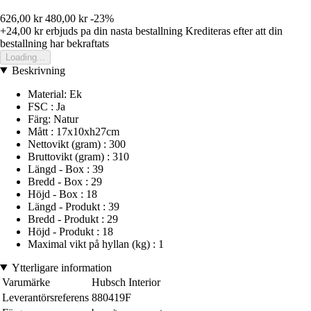
626,00 kr
480,00 kr
-23%
+24,00 kr
erbjuds pa din nasta bestallning
Krediteras efter att din
bestallning har bekraftats
Loading...
Beskrivning
Material: Ek
FSC : Ja
Färg: Natur
Mått : 17x10xh27cm
Nettovikt (gram) : 300
Bruttovikt (gram) : 310
Längd - Box : 39
Bredd - Box : 29
Höjd - Box : 18
Längd - Produkt : 39
Bredd - Produkt : 29
Höjd - Produkt : 18
Maximal vikt på hyllan (kg) : 1
Ytterligare information
Varumärke
Hubsch Interior
Leverantörsreferens
880419F