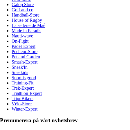
Galop Store
Golf and co
Handball-Store
House of Rugby
La sellerie de Maé
Made in Paradis
Nauti-wave
On-Fight
Padel-Expert
Pecheur-Store
Pet and Garden
Smash-Expert
Sneak'In
Sneakids
Sport is good
Training-Fit
Trek-Expert
Triathlon-Expert
TripnBikers
Vélo-Store
Winter-Expert
Prenumerera på vårt nyhetsbrev