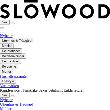
Sök
Nyheter
Utomhus & Trädgård
Möbler
Dekorationer
Bordsdukningar
Hemtextilier
Belysning
Mattor
Hushållsapparater
Lifestyle
Varumärken
Kundservice i Frankrike
Säker betalning
Enkla returer
Sök
Nyheter
Utomhus & Trädgård
Möbler