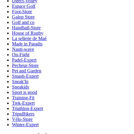
Direct-Volley
Espace Golf
Foot-Store
Galop Store
Golf and co
Handball-Store
House of Rugby
La sellerie de Maé
Made in Paradis
Nauti-wave
On-Fight
Padel-Expert
Pecheur-Store
Pet and Garden
Smash-Expert
Sneak'In
Sneakids
Sport is good
Training-Fit
Trek-Expert
Triathlon-Expert
TripnBikers
Vélo-Store
Winter-Expert