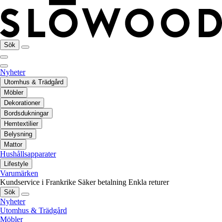
Sök
Nyheter
Utomhus & Trädgård
Möbler
Dekorationer
Bordsdukningar
Hemtextilier
Belysning
Mattor
Hushållsapparater
Lifestyle
Varumärken
Kundservice i Frankrike
Säker betalning
Enkla returer
Sök
Nyheter
Utomhus & Trädgård
Möbler