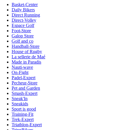
Basket-Center
Daily Bikers
Direct Running
Direct-Volley
Espace Golf
Foot-Store
Galop Store
Golf and co
Handball-Store
House of Rugby
La sellerie de Maé
Made in Paradis
Nauti-wave
On-Fight
Padel-Expert
Pecheur-Store
Pet and Garden
Smash-Expert
Sneak'In
Sneakids
Sport is good
Training-Fit
Trek-Expert
Triathlon-Expert
TripnBikers