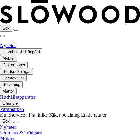
Sök
Nyheter
Utomhus & Trädgård
Möbler
Dekorationer
Bordsdukningar
Hemtextilier
Belysning
Mattor
Hushållsapparater
Lifestyle
Varumärken
Kundservice i Frankrike
Säker betalning
Enkla returer
Sök
Nyheter
Utomhus & Trädgård
Möbler