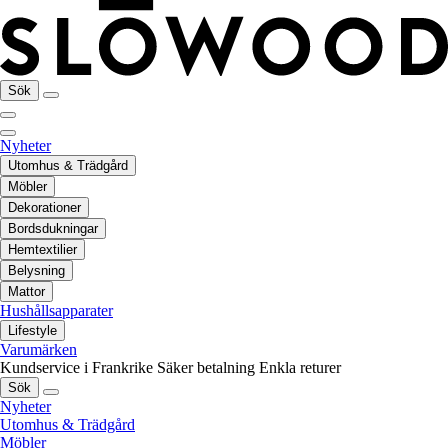
Sök
Nyheter
Utomhus & Trädgård
Möbler
Dekorationer
Bordsdukningar
Hemtextilier
Belysning
Mattor
Hushållsapparater
Lifestyle
Varumärken
Kundservice i Frankrike
Säker betalning
Enkla returer
Sök
Nyheter
Utomhus & Trädgård
Möbler