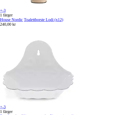
+-3
1 färger
House Nordic
Toalettborste Lodi (x12)
240,00 kr
+-3
1 färger