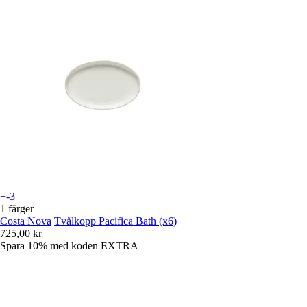
+-3
1 färger
Costa Nova
Tvålkopp Pacifica Bath (x6)
725,00 kr
Spara 10%
med koden
EXTRA