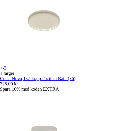
+-3
1 färger
Costa Nova
Tvålkopp Pacifica Bath (x6)
725,00 kr
Spara 10%
med koden
EXTRA