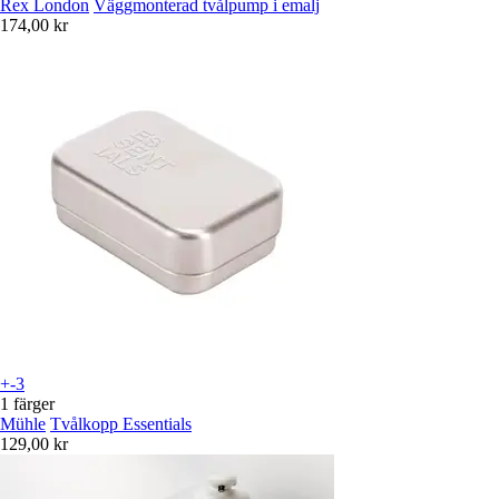
Rex London
Väggmonterad tvålpump i emalj
174,00 kr
+-3
1 färger
Mühle
Tvålkopp Essentials
129,00 kr