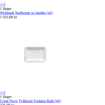
+-3
1 färger
Wellmark
Badborste av bambu (x6)
1 032,00 kr
+-3
1 färger
Costa Nova
Tvålkopp Fontana Bath (x6)