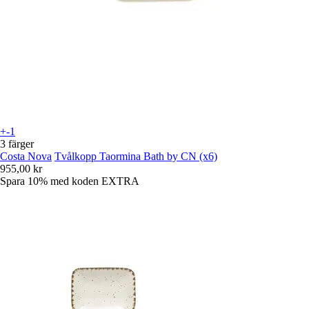
+-1
3 färger
Costa Nova
Tvålkopp Taormina Bath by CN (x6)
955,00 kr
Spara 10%
med koden
EXTRA