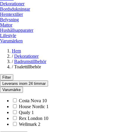
Dekorationer
Bordsdukningar
Hemtextilier
Belysning
Mattor
Hushållsapparater
Lifestyle
Varumärken
Hem
/
Dekorationer
/
Badrumstillbehör
/
Toalettillbehör
Filter
Leverans inom 24 timmar
Varumärke
Costa Nova
10
House Nordic
1
Qualy
1
Rex London
10
Wellmark
2