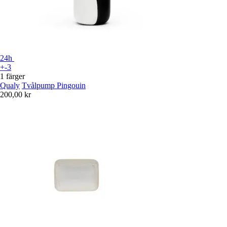
24h
+-3
1 färger
Qualy
Tvålpump Pingouin
200,00 kr