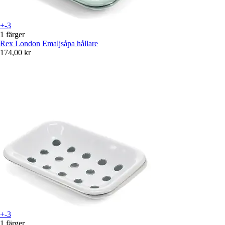
+-3
1 färger
Rex London
Emaljsåpa hållare
174,00 kr
+-3
1 färger