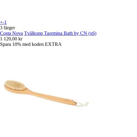
+-1
3 färger
Costa Nova
Tvålkopp Taormina Bath by CN (x6)
1 120,00 kr
Spara 10%
med koden
EXTRA