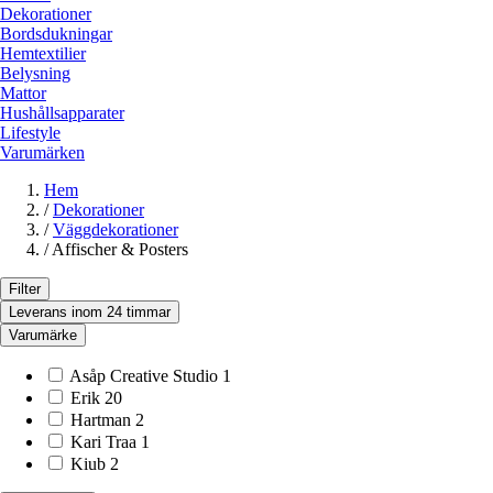
Dekorationer
Bordsdukningar
Hemtextilier
Belysning
Mattor
Hushållsapparater
Lifestyle
Varumärken
Hem
/
Dekorationer
/
Väggdekorationer
/
Affischer & Posters
Filter
Leverans inom 24 timmar
Varumärke
Asåp Creative Studio
1
Erik
20
Hartman
2
Kari Traa
1
Kiub
2