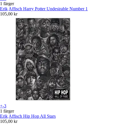
1 färger
Erik
Affisch Harry Potter Undesirable Number 1
105,00 kr
+-3
1 färger
Erik
Affisch Hip Hop All Stars
105,00 kr