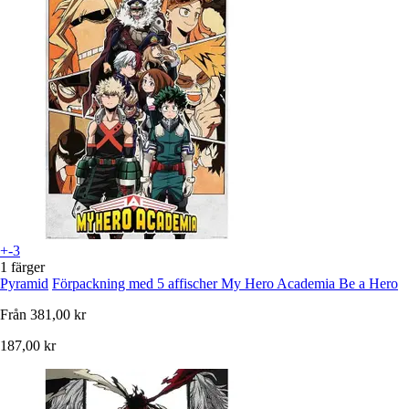
+-3
1 färger
Pyramid
Förpackning med 5 affischer My Hero Academia Be a Hero
Från
381,00 kr
187,00 kr