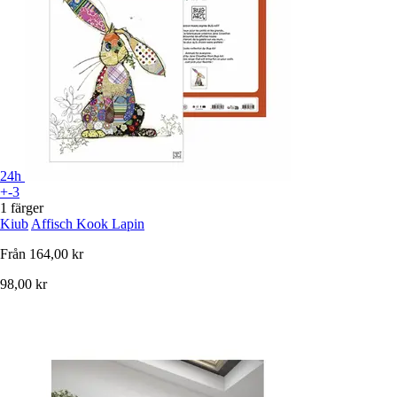
24h
+-3
1 färger
Kiub
Affisch Kook Lapin
Från
164,00 kr
98,00 kr