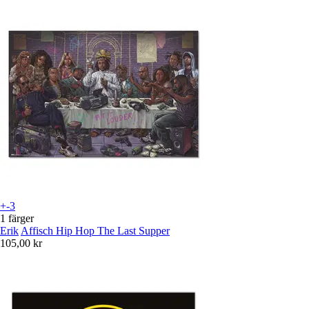
+-3
1 färger
Erik
Affisch Hip Hop The Last Supper
105,00 kr