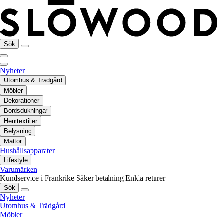
Sök
Nyheter
Utomhus & Trädgård
Möbler
Dekorationer
Bordsdukningar
Hemtextilier
Belysning
Mattor
Hushållsapparater
Lifestyle
Varumärken
Kundservice i Frankrike
Säker betalning
Enkla returer
Sök
Nyheter
Utomhus & Trädgård
Möbler