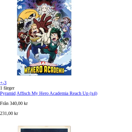
+-3
1 färger
Pyramid
Affisch My Hero Academia Reach Up (x4)
Från
340,00 kr
231,00 kr