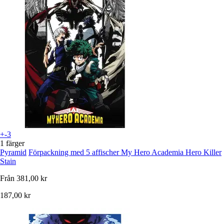
+-3
1 färger
Pyramid
Förpackning med 5 affischer My Hero Academia Hero Killer
Stain
Från
381,00 kr
187,00 kr