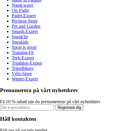
Nauti-wave
On-Fight
Padel-Expert
Pecheur-Store
Pet and Garden
Smash-Expert
Sneak'In
Sneakids
Sport is good
Training-Fit
Trek-Expert
Triathlon-Expert
TripnBikers
Vélo-Store
Winter-Expert
Prenumerera på vårt nyhetsbrev
Få 10 % rabatt när du prenumererar på vårt nyhetsbrev
Registrera dig
Håll kontakten
Följ oss på sociala medier