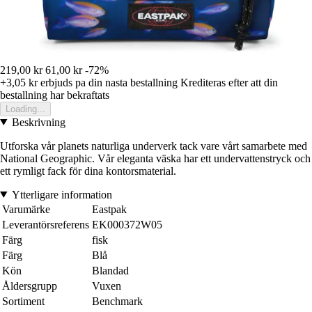
219,00 kr
61,00 kr
-72%
+3,05 kr
erbjuds pa din nasta bestallning
Krediteras efter att din
bestallning har bekraftats
Loading...
Beskrivning
Utforska vår planets naturliga underverk tack vare vårt samarbete med
National Geographic. Vår eleganta väska har ett undervattenstryck och
ett rymligt fack för dina kontorsmaterial.
Ytterligare information
Varumärke
Eastpak
Leverantörsreferens
EK000372W05
Färg
fisk
Färg
Blå
Kön
Blandad
Åldersgrupp
Vuxen
Sortiment
Benchmark