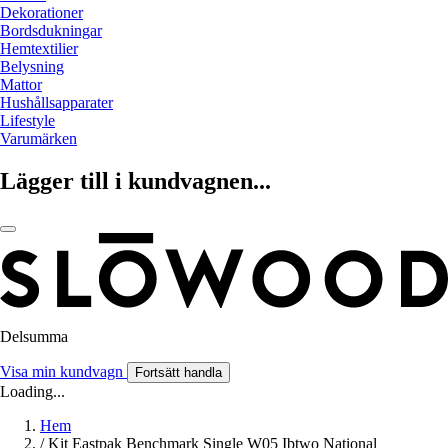
Dekorationer
Bordsdukningar
Hemtextilier
Belysning
Mattor
Hushållsapparater
Lifestyle
Varumärken
Lägger till i kundvagnen...
Delsumma
Visa min kundvagn
Fortsätt handla
Loading...
Hem
/
Kit Eastpak Benchmark Single W05 Ibtwo National