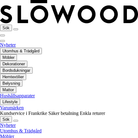
Sök
Nyheter
Utomhus & Trädgård
Möbler
Dekorationer
Bordsdukningar
Hemtextilier
Belysning
Mattor
Hushållsapparater
Lifestyle
Varumärken
Kundservice i Frankrike
Säker betalning
Enkla returer
Sök
Nyheter
Utomhus & Trädgård
Möbler