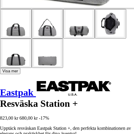
Visa mer
Eastpak
Resväska Station +
823,00 kr
680,00 kr
-17%
Upptäck resväskan Eastpak Station +, den perfekta kombinationen av
elegans och praktiskhet för dina äventyr!