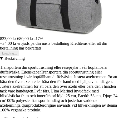
823,00 kr
680,00 kr
-17%
+34,00 kr
erbjuds pa din nasta bestallning
Krediteras efter att din
bestallning har bekraftats
Loading...
Beskrivning
Transportera din sportutrustning eller reseprylar i vår hopfällbara
duffelväska. EgenskaperTransportera din sportutrustning eller
reseutrustning i vår hopfällbara duffelväska. Justera axelremmen för att
bära den över axeln eller bära den för hand med hjälp av handtagen.
Justera axelremmen för att bära den över axeln eller bära den i handen
tack vare handtagen.I vår färg Ultra MarineHuvudfack med
blixtlåsficka fram och innerfickorHöjd: 25 cm, Bredd: 53 cm, Djup: 24
cm100% polyesterTransporthandtag och justerbar vadderad
axelremInga djurprodukterorigine används vid tillverkningen av denna
100% veganska produkt.