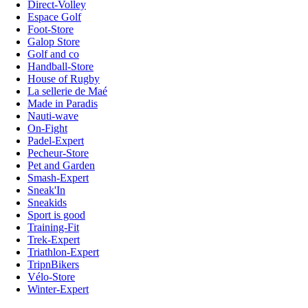
Direct-Volley
Espace Golf
Foot-Store
Galop Store
Golf and co
Handball-Store
House of Rugby
La sellerie de Maé
Made in Paradis
Nauti-wave
On-Fight
Padel-Expert
Pecheur-Store
Pet and Garden
Smash-Expert
Sneak'In
Sneakids
Sport is good
Training-Fit
Trek-Expert
Triathlon-Expert
TripnBikers
Vélo-Store
Winter-Expert