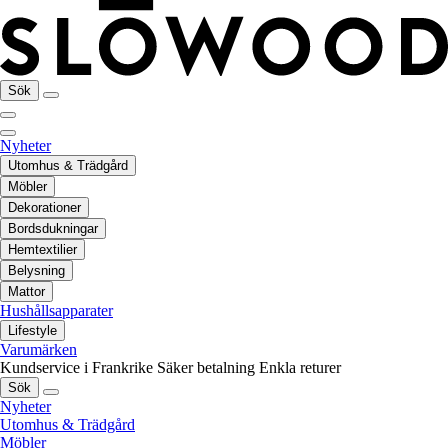
Sök
Nyheter
Utomhus & Trädgård
Möbler
Dekorationer
Bordsdukningar
Hemtextilier
Belysning
Mattor
Hushållsapparater
Lifestyle
Varumärken
Kundservice i Frankrike
Säker betalning
Enkla returer
Sök
Nyheter
Utomhus & Trädgård
Möbler