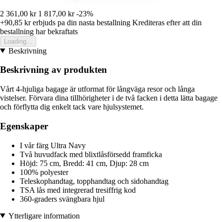
2 361,00 kr
1 817,00 kr
-23%
+90,85 kr
erbjuds pa din nasta bestallning
Krediteras efter att din
bestallning har bekraftats
Loading...
Beskrivning
Beskrivning av produkten
Vårt 4-hjuliga bagage är utformat för långväga resor och långa
vistelser. Förvara dina tillhörigheter i de två facken i detta lätta bagage
och förflytta dig enkelt tack vare hjulsystemet.
Egenskaper
I vår färg Ultra Navy
Två huvudfack med blixtlåsförsedd framficka
Höjd: 75 cm, Bredd: 41 cm, Djup: 28 cm
100% polyester
Teleskophandtag, topphandtag och sidohandtag
TSA lås med integrerad tresiffrig kod
360-graders svängbara hjul
Ytterligare information