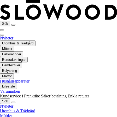
Sök
Nyheter
Utomhus & Trädgård
Möbler
Dekorationer
Bordsdukningar
Hemtextilier
Belysning
Mattor
Hushållsapparater
Lifestyle
Varumärken
Kundservice i Frankrike
Säker betalning
Enkla returer
Sök
Nyheter
Utomhus & Trädgård
Möbler