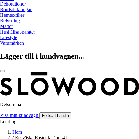
Dekorationer
Bordsdukningar
Hemtextilier
Belysning
Mattor
Hushållsapparater
Lifestyle
Varumärken
Lägger till i kundvagnen...
Delsumma
Visa min kundvagn
Fortsätt handla
Loading...
Hem
/
Resväska Eastpak Trans4 L