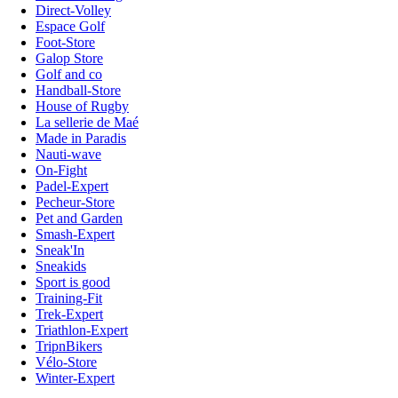
Direct-Volley
Espace Golf
Foot-Store
Galop Store
Golf and co
Handball-Store
House of Rugby
La sellerie de Maé
Made in Paradis
Nauti-wave
On-Fight
Padel-Expert
Pecheur-Store
Pet and Garden
Smash-Expert
Sneak'In
Sneakids
Sport is good
Training-Fit
Trek-Expert
Triathlon-Expert
TripnBikers
Vélo-Store
Winter-Expert