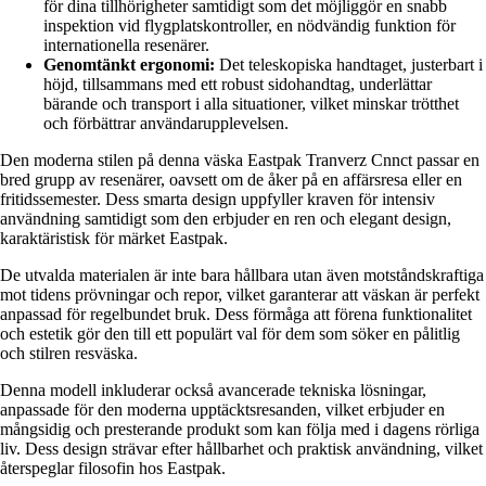
för dina tillhörigheter samtidigt som det möjliggör en snabb
inspektion vid flygplatskontroller, en nödvändig funktion för
internationella resenärer.
Genomtänkt ergonomi:
Det teleskopiska handtaget, justerbart i
höjd, tillsammans med ett robust sidohandtag, underlättar
bärande och transport i alla situationer, vilket minskar trötthet
och förbättrar användarupplevelsen.
Den moderna stilen på denna väska Eastpak Tranverz Cnnct passar en
bred grupp av resenärer, oavsett om de åker på en affärsresa eller en
fritidssemester. Dess smarta design uppfyller kraven för intensiv
användning samtidigt som den erbjuder en ren och elegant design,
karaktäristisk för märket Eastpak.
De utvalda materialen är inte bara hållbara utan även motståndskraftiga
mot tidens prövningar och repor, vilket garanterar att väskan är perfekt
anpassad för regelbundet bruk. Dess förmåga att förena funktionalitet
och estetik gör den till ett populärt val för dem som söker en pålitlig
och stilren resväska.
Denna modell inkluderar också avancerade tekniska lösningar,
anpassade för den moderna upptäcktsresanden, vilket erbjuder en
mångsidig och presterande produkt som kan följa med i dagens rörliga
liv. Dess design strävar efter hållbarhet och praktisk användning, vilket
återspeglar filosofin hos Eastpak.