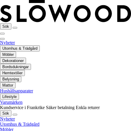
Sök
Nyheter
Utomhus & Trädgård
Möbler
Dekorationer
Bordsdukningar
Hemtextilier
Belysning
Mattor
Hushållsapparater
Lifestyle
Varumärken
Kundservice i Frankrike
Säker betalning
Enkla returer
Sök
Nyheter
Utomhus & Trädgård
Möbler