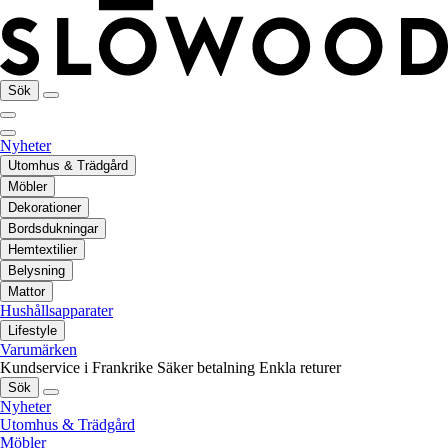
Sök
Nyheter
Utomhus & Trädgård
Möbler
Dekorationer
Bordsdukningar
Hemtextilier
Belysning
Mattor
Hushållsapparater
Lifestyle
Varumärken
Kundservice i Frankrike
Säker betalning
Enkla returer
Sök
Nyheter
Utomhus & Trädgård
Möbler