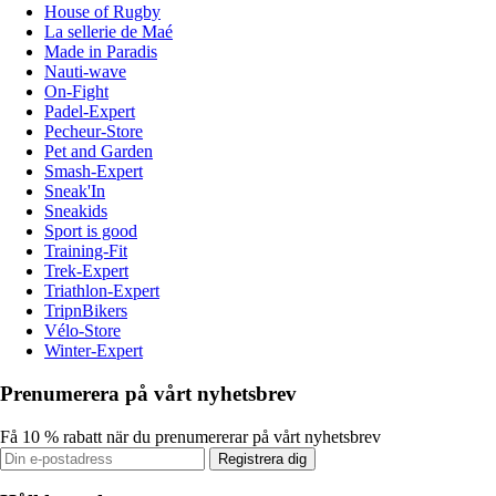
House of Rugby
La sellerie de Maé
Made in Paradis
Nauti-wave
On-Fight
Padel-Expert
Pecheur-Store
Pet and Garden
Smash-Expert
Sneak'In
Sneakids
Sport is good
Training-Fit
Trek-Expert
Triathlon-Expert
TripnBikers
Vélo-Store
Winter-Expert
Prenumerera på vårt nyhetsbrev
Få 10 % rabatt när du prenumererar på vårt nyhetsbrev
Registrera dig