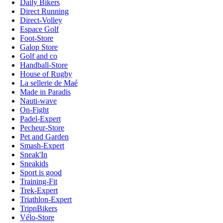
Daily Bikers
Direct Running
Direct-Volley
Espace Golf
Foot-Store
Galop Store
Golf and co
Handball-Store
House of Rugby
La sellerie de Maé
Made in Paradis
Nauti-wave
On-Fight
Padel-Expert
Pecheur-Store
Pet and Garden
Smash-Expert
Sneak'In
Sneakids
Sport is good
Training-Fit
Trek-Expert
Triathlon-Expert
TripnBikers
Vélo-Store