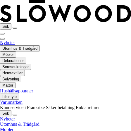
Sök
Nyheter
Utomhus & Trädgård
Möbler
Dekorationer
Bordsdukningar
Hemtextilier
Belysning
Mattor
Hushållsapparater
Lifestyle
Varumärken
Kundservice i Frankrike
Säker betalning
Enkla returer
Sök
Nyheter
Utomhus & Trädgård
Möbler