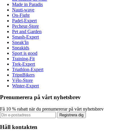
Made in Paradis
Nauti-wave
On-Fight
Padel-Expert
Pecheur-Store
Pet and Garden
Smash-Expert
Sneak'In
Sneakids
Sport is good
Training-Fit
Trek-Expert
Triathlon-Expert
TripnBikers
Vélo-Store
Winter-Expert
Prenumerera på vårt nyhetsbrev
Få 10 % rabatt när du prenumererar på vårt nyhetsbrev
Registrera dig
Håll kontakten