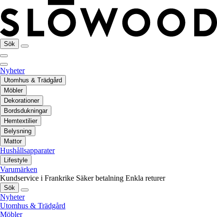
Sök
Nyheter
Utomhus & Trädgård
Möbler
Dekorationer
Bordsdukningar
Hemtextilier
Belysning
Mattor
Hushållsapparater
Lifestyle
Varumärken
Kundservice i Frankrike
Säker betalning
Enkla returer
Sök
Nyheter
Utomhus & Trädgård
Möbler