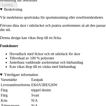
bestallning har bekraftats
Loading...
Beskrivning
Vår medelstora sportväska för sportutrustning eller reseförnödenheter.
Förvara dina skor i sidofacket och justera axelremmen så att den passar
din stil.
Denna design kan vikas ihop till en ficka.
Funktioner
Huvudfack med fickor och ett sidofack för skor
Tillverkad av 100 % polyester
Justerbara vadderade axelremmar och bärhandtag
Kan vikas ihop till en väska med bärhandtag
Ytterligare information
Varumärke
Eastpak
Leverantörsreferens
EK0A5BES26W
Färg
trippel denim
Färg
Svart
Kön
N/A
Åldersgrupp
N/A