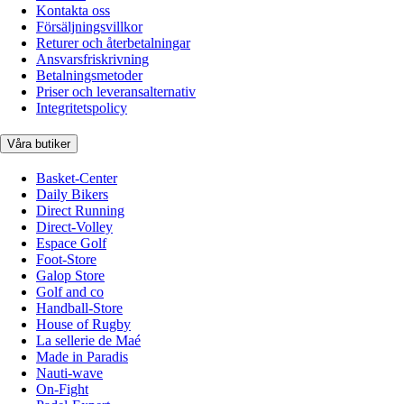
Kontakta oss
Försäljningsvillkor
Returer och återbetalningar
Ansvarsfriskrivning
Betalningsmetoder
Priser och leveransalternativ
Integritetspolicy
Våra butiker
Basket-Center
Daily Bikers
Direct Running
Direct-Volley
Espace Golf
Foot-Store
Galop Store
Golf and co
Handball-Store
House of Rugby
La sellerie de Maé
Made in Paradis
Nauti-wave
On-Fight