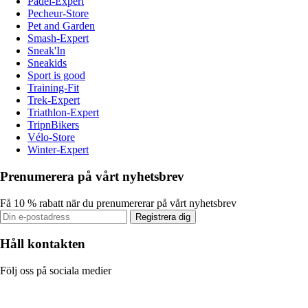
Padel-Expert
Pecheur-Store
Pet and Garden
Smash-Expert
Sneak'In
Sneakids
Sport is good
Training-Fit
Trek-Expert
Triathlon-Expert
TripnBikers
Vélo-Store
Winter-Expert
Prenumerera på vårt nyhetsbrev
Få 10 % rabatt när du prenumererar på vårt nyhetsbrev
Registrera dig
Håll kontakten
Följ oss på sociala medier