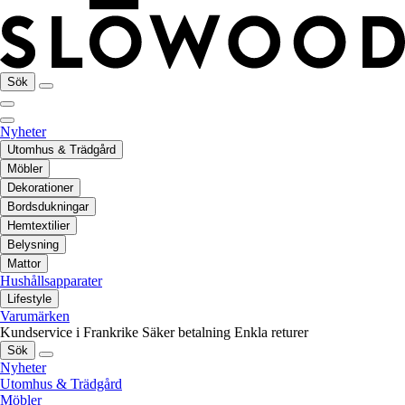
Sök
Nyheter
Utomhus & Trädgård
Möbler
Dekorationer
Bordsdukningar
Hemtextilier
Belysning
Mattor
Hushållsapparater
Lifestyle
Varumärken
Kundservice i Frankrike
Säker betalning
Enkla returer
Sök
Nyheter
Utomhus & Trädgård
Möbler