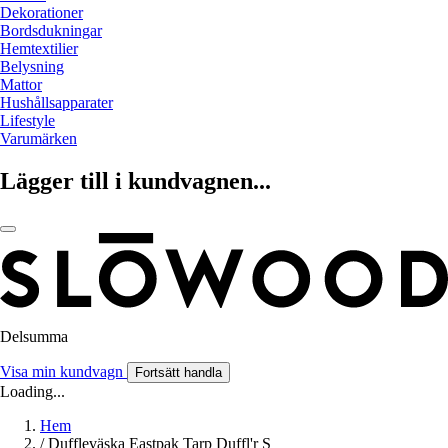
Dekorationer
Bordsdukningar
Hemtextilier
Belysning
Mattor
Hushållsapparater
Lifestyle
Varumärken
Lägger till i kundvagnen...
Delsumma
Visa min kundvagn
Fortsätt handla
Loading...
Hem
/
Duffleväska Eastpak Tarp Duffl'r S