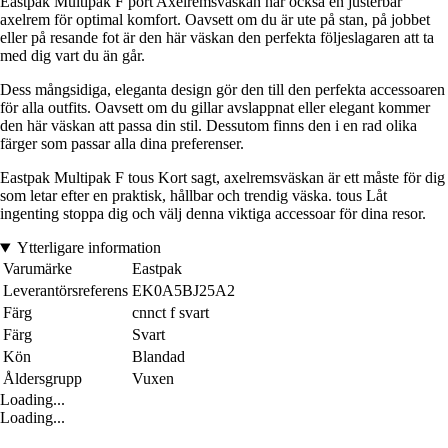
Eastpak Multipak F port Axelremsväskan har också en justerbar
axelrem för optimal komfort. Oavsett om du är ute på stan, på jobbet
eller på resande fot är den här väskan den perfekta följeslagaren att ta
med dig vart du än går.
Dess mångsidiga, eleganta design gör den till den perfekta accessoaren
för alla outfits. Oavsett om du gillar avslappnat eller elegant kommer
den här väskan att passa din stil. Dessutom finns den i en rad olika
färger som passar alla dina preferenser.
Eastpak Multipak F tous Kort sagt, axelremsväskan är ett måste för dig
som letar efter en praktisk, hållbar och trendig väska. tous Låt
ingenting stoppa dig och välj denna viktiga accessoar för dina resor.
Ytterligare information
Varumärke
Eastpak
Leverantörsreferens
EK0A5BJ25A2
Färg
cnnct f svart
Färg
Svart
Kön
Blandad
Åldersgrupp
Vuxen
Loading...
Loading...