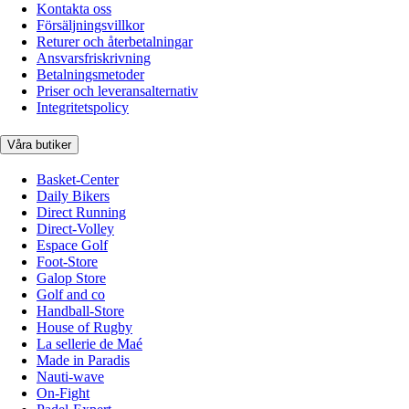
Kontakta oss
Försäljningsvillkor
Returer och återbetalningar
Ansvarsfriskrivning
Betalningsmetoder
Priser och leveransalternativ
Integritetspolicy
Våra butiker
Basket-Center
Daily Bikers
Direct Running
Direct-Volley
Espace Golf
Foot-Store
Galop Store
Golf and co
Handball-Store
House of Rugby
La sellerie de Maé
Made in Paradis
Nauti-wave
On-Fight