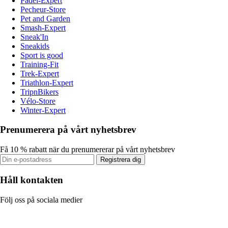
Padel-Expert
Pecheur-Store
Pet and Garden
Smash-Expert
Sneak'In
Sneakids
Sport is good
Training-Fit
Trek-Expert
Triathlon-Expert
TripnBikers
Vélo-Store
Winter-Expert
Prenumerera på vårt nyhetsbrev
Få 10 % rabatt när du prenumererar på vårt nyhetsbrev
Registrera dig
Håll kontakten
Följ oss på sociala medier