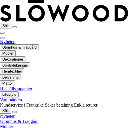
Sök
Nyheter
Utomhus & Trädgård
Möbler
Dekorationer
Bordsdukningar
Hemtextilier
Belysning
Mattor
Hushållsapparater
Lifestyle
Varumärken
Kundservice i Frankrike
Säker betalning
Enkla returer
Sök
Nyheter
Utomhus & Trädgård
Möbler