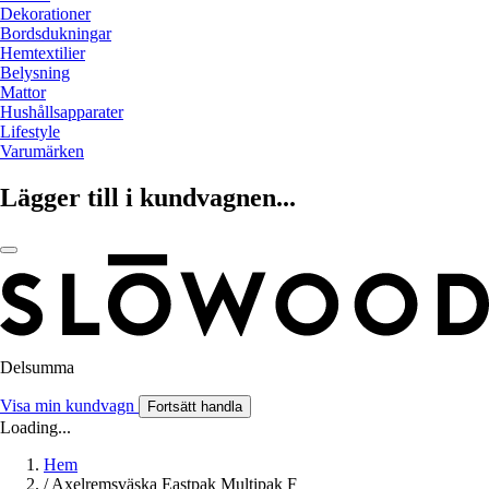
Dekorationer
Bordsdukningar
Hemtextilier
Belysning
Mattor
Hushållsapparater
Lifestyle
Varumärken
Lägger till i kundvagnen...
Delsumma
Visa min kundvagn
Fortsätt handla
Loading...
Hem
/
Axelremsväska Eastpak Multipak F