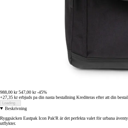
988,00 kr
547,00 kr
-45%
+27,35 kr
erbjuds pa din nasta bestallning
Krediteras efter att din besta
Loading...
Beskrivning
Ryggsäcken Eastpak Icon Pak'R är det perfekta valet för urbana äventyra
utflykter.