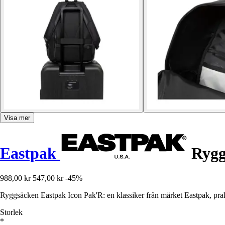
Visa mer
Eastpak
Rygg
988,00 kr
547,00 kr
-45%
Ryggsäcken Eastpak Icon Pak'R: en klassiker från märket Eastpak, praktis
Storlek
*