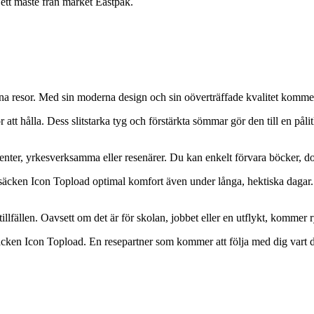
ett måste från märket Eastpak.
ina resor. Med sin moderna design och sin oöverträffade kvalitet kommer
tt hålla. Dess slitstarka tyg och förstärkta sömmar gör den till en påli
denter, yrkesverksamma eller resenärer. Du kan enkelt förvara böcker, do
cken Icon Topload optimal komfort även under långa, hektiska dagar. Des
h tillfällen. Oavsett om det är för skolan, jobbet eller en utflykt, komme
säcken Icon Topload. En resepartner som kommer att följa med dig vart d