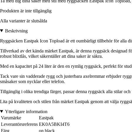
Ta med dig dina saker med stil med ryggsäcken Eastpak Icon Topload, 
Produkten är inte tillgänglig
Alla varianter är slutsålda
Beskrivning
Ryggsäcken Eastpak Icon Topload är ett oumbärligt tillbehör för alla d
Tillverkad av det kända märket Eastpak, är denna ryggsäck designad för a
robust blixtlås, vilket säkerställer att dina saker är säkra.
Med en kapacitet på 24 liter är den en rymlig ryggsäck, perfekt för stu
Tack vare sin vadderade rygg och justerbara axelremmar erbjuder ryggsä
småsaker som nycklar eller telefon.
Tillgänglig i olika trendiga färger, passar denna ryggsäck alla stilar oc
Lita på kvaliteten och stilen från märket Eastpak genom att välja rygg
Ytterligare information
Varumärke
Eastpak
Leverantörsreferens
EK0A5BKI4T6
Färg
on black