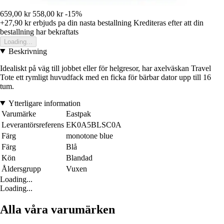
659,00 kr
558,00 kr
-15%
+27,90 kr
erbjuds pa din nasta bestallning
Krediteras efter att din
bestallning har bekraftats
Loading...
Beskrivning
Idealiskt på väg till jobbet eller för helgresor, har axelväskan Travel
Tote ett rymligt huvudfack med en ficka för bärbar dator upp till 16
tum.
Ytterligare information
Varumärke
Eastpak
Leverantörsreferens
EK0A5BLSC0A
Färg
monotone blue
Färg
Blå
Kön
Blandad
Åldersgrupp
Vuxen
Loading...
Loading...
Alla våra varumärken