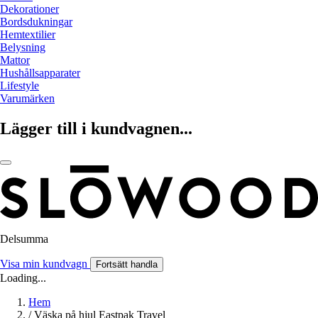
Dekorationer
Bordsdukningar
Hemtextilier
Belysning
Mattor
Hushållsapparater
Lifestyle
Varumärken
Lägger till i kundvagnen...
Delsumma
Visa min kundvagn
Fortsätt handla
Loading...
Hem
/
Väska på hjul Eastpak Travel