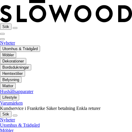
Sök
Nyheter
Utomhus & Trädgård
Möbler
Dekorationer
Bordsdukningar
Hemtextilier
Belysning
Mattor
Hushållsapparater
Lifestyle
Varumärken
Kundservice i Frankrike
Säker betalning
Enkla returer
Sök
Nyheter
Utomhus & Trädgård
Möbler