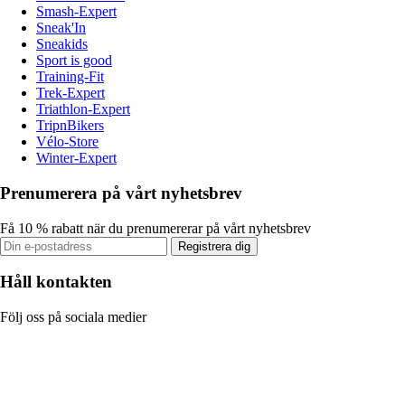
Smash-Expert
Sneak'In
Sneakids
Sport is good
Training-Fit
Trek-Expert
Triathlon-Expert
TripnBikers
Vélo-Store
Winter-Expert
Prenumerera på vårt nyhetsbrev
Få 10 % rabatt när du prenumererar på vårt nyhetsbrev
Registrera dig
Håll kontakten
Följ oss på sociala medier