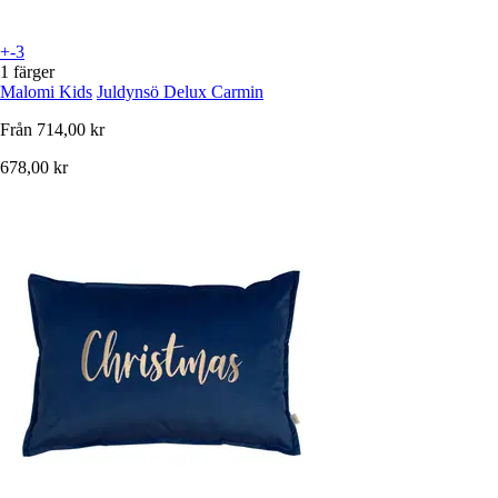
+-3
1 färger
Malomi Kids
Juldynsö Delux Carmin
Från
714,00 kr
678,00 kr