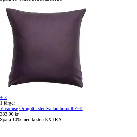
+-3
1 färger
Vivaraise
Örngott i stentvättad bomull Zeff
383,00 kr
Spara 10%
med koden
EXTRA