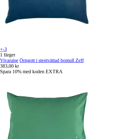
+-3
1 färger
Vivaraise
Örngott i stentvättad bomull Zeff
383,00 kr
Spara 10%
med koden
EXTRA