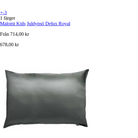
+-3
1 färger
Malomi Kids
Juldynsö Delux Royal
Från
714,00 kr
678,00 kr