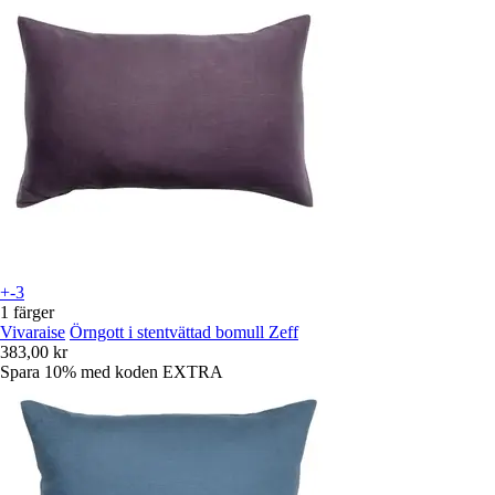
+-3
1 färger
Vivaraise
Örngott i stentvättad bomull Zeff
383,00 kr
Spara 10%
med koden
EXTRA