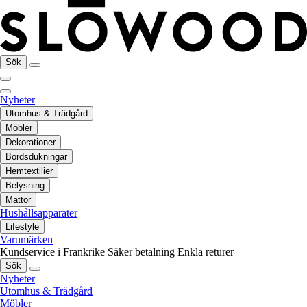
Sök
Nyheter
Utomhus & Trädgård
Möbler
Dekorationer
Bordsdukningar
Hemtextilier
Belysning
Mattor
Hushållsapparater
Lifestyle
Varumärken
Kundservice i Frankrike
Säker betalning
Enkla returer
Sök
Nyheter
Utomhus & Trädgård
Möbler