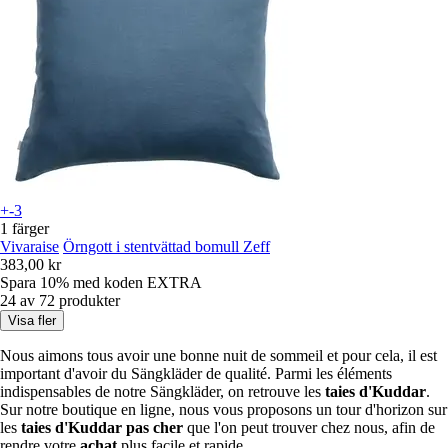
+-3
1 färger
Vivaraise
Örngott i stentvättad bomull Zeff
383,00 kr
Spara 10%
med koden
EXTRA
24 av 72 produkter
Visa fler
Nous aimons tous avoir une bonne nuit de sommeil et pour cela, il est
important d'avoir du Sängkläder de qualité. Parmi les éléments
indispensables de notre Sängkläder, on retrouve les
taies d'Kuddar
.
Sur notre boutique en ligne, nous vous proposons un tour d'horizon sur
les
taies d'Kuddar pas cher
que l'on peut trouver chez nous, afin de
rendre votre
achat
plus facile et rapide.