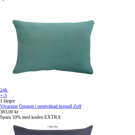
24h
+-3
1 färger
Vivaraise
Örngott i stentvättad bomull Zeff
383,00 kr
Spara 10%
med koden
EXTRA