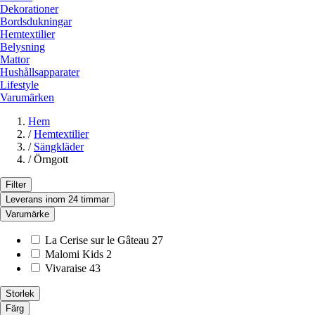
Dekorationer
Bordsdukningar
Hemtextilier
Belysning
Mattor
Hushållsapparater
Lifestyle
Varumärken
Hem
/
Hemtextilier
/
Sängkläder
/
Örngott
Filter
Leverans inom 24 timmar
Varumärke
La Cerise sur le Gâteau
27
Malomi Kids
2
Vivaraise
43
Storlek
Färg