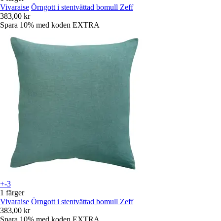
Vivaraise
Örngott i stentvättad bomull Zeff
383,00 kr
Spara 10%
med koden
EXTRA
+-3
1 färger
Vivaraise
Örngott i stentvättad bomull Zeff
383,00 kr
Spara 10%
med koden
EXTRA