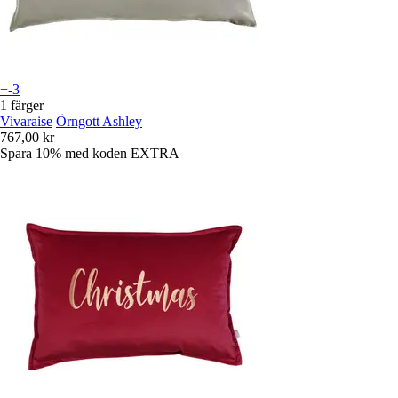
+-3
1 färger
Vivaraise
Örngott Ashley
767,00 kr
Spara 10%
med koden
EXTRA