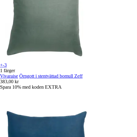
+-3
1 färger
Vivaraise
Örngott i stentvättad bomull Zeff
383,00 kr
Spara 10%
med koden
EXTRA