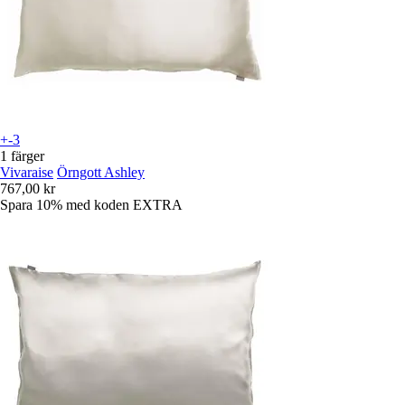
+-3
1 färger
Vivaraise
Örngott Ashley
767,00 kr
Spara 10%
med koden
EXTRA