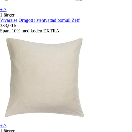
+-3
1 färger
Vivaraise
Örngott i stentvättad bomull Zeff
383,00 kr
Spara 10%
med koden
EXTRA
+-3
1 färger