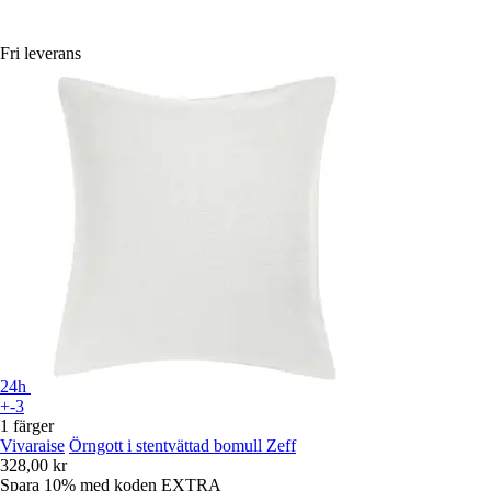
Fri leverans
24h
+-3
1 färger
Vivaraise
Örngott i stentvättad bomull Zeff
328,00 kr
Spara 10%
med koden
EXTRA