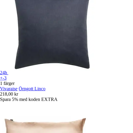
24h
+-3
1 färger
Vivaraise
Örngott Linco
218,00 kr
Spara 5%
med koden
EXTRA