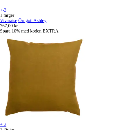
+-3
1 färger
Vivaraise
Örngott Ashley
767,00 kr
Spara 10%
med koden
EXTRA
+-3
1 färger