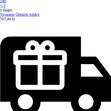
24h
+-3
1 färger
Vivaraise
Örngott Ashley
767,00 kr