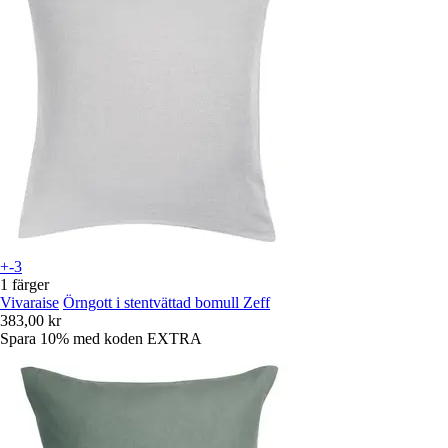
+-3
1 färger
Vivaraise
Örngott i stentvättad bomull Zeff
383,00 kr
Spara 10%
med koden
EXTRA