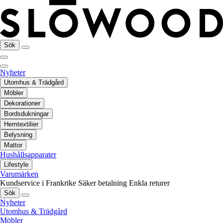
Sök
Nyheter
Utomhus & Trädgård
Möbler
Dekorationer
Bordsdukningar
Hemtextilier
Belysning
Mattor
Hushållsapparater
Lifestyle
Varumärken
Kundservice i Frankrike
Säker betalning
Enkla returer
Sök
Nyheter
Utomhus & Trädgård
Möbler