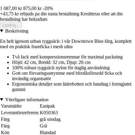
1 087,00 kr
875,00 kr
-20%
+43,75 kr
erbjuds pa din nasta bestallning
Krediteras efter att din
bestallning har bekraftats
Loading...
Beskrivning
En helt igenom urban ryggsäck: i vår Downtown Blue-färg, komplett
med en praktisk framficka i mesh ultra
Två fack med kompressionsremmar för maximal packning
Höjd: 42 cm, Bredd: 32 cm, Djup: 26 cm
100% robust ryggsäck nylon för daglig användning
Gott om förvaringsutrymme med blixtlåsförsedd ficka och
invändig organisatör
Ergonomiska detaljer som läderbotten och handtag i formgjutet
gummi
Ytterligare information
Varumärke
Eastpak
Leverantörsreferens
K050363
Färg
grå söndag
Färg
Grå
Kön
Blandad