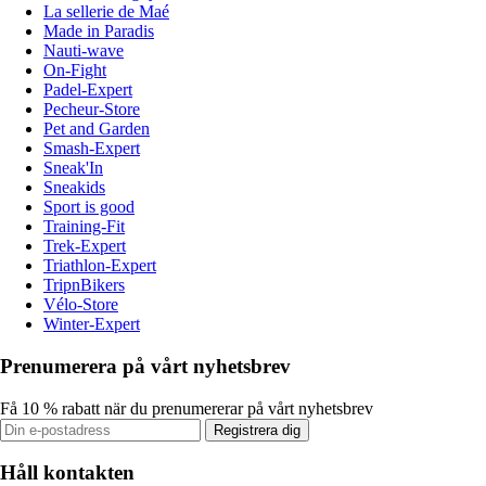
La sellerie de Maé
Made in Paradis
Nauti-wave
On-Fight
Padel-Expert
Pecheur-Store
Pet and Garden
Smash-Expert
Sneak'In
Sneakids
Sport is good
Training-Fit
Trek-Expert
Triathlon-Expert
TripnBikers
Vélo-Store
Winter-Expert
Prenumerera på vårt nyhetsbrev
Få 10 % rabatt när du prenumererar på vårt nyhetsbrev
Registrera dig
Håll kontakten