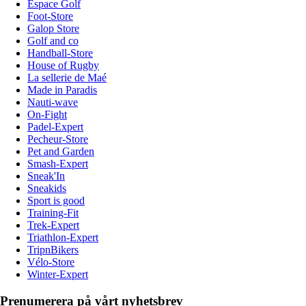
Espace Golf
Foot-Store
Galop Store
Golf and co
Handball-Store
House of Rugby
La sellerie de Maé
Made in Paradis
Nauti-wave
On-Fight
Padel-Expert
Pecheur-Store
Pet and Garden
Smash-Expert
Sneak'In
Sneakids
Sport is good
Training-Fit
Trek-Expert
Triathlon-Expert
TripnBikers
Vélo-Store
Winter-Expert
Prenumerera på vårt nyhetsbrev