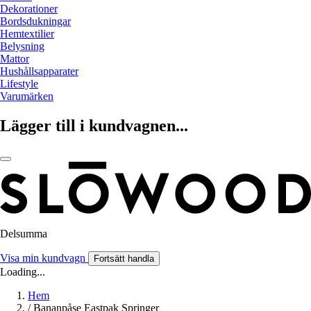
Dekorationer
Bordsdukningar
Hemtextilier
Belysning
Mattor
Hushållsapparater
Lifestyle
Varumärken
Lägger till i kundvagnen...
Delsumma
Visa min kundvagn
Fortsätt handla
Loading...
Hem
/
Bananpåse Eastpak Springer