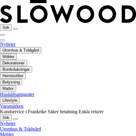
Sök
Nyheter
Utomhus & Trädgård
Möbler
Dekorationer
Bordsdukningar
Hemtextilier
Belysning
Mattor
Hushållsapparater
Lifestyle
Varumärken
Kundservice i Frankrike
Säker betalning
Enkla returer
Sök
Nyheter
Utomhus & Trädgård
Möbler