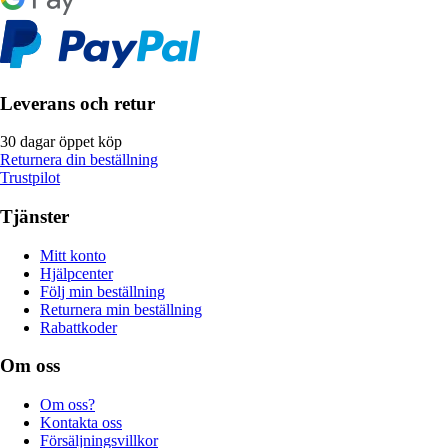
Leverans och retur
30 dagar öppet köp
Returnera din beställning
Trustpilot
Tjänster
Mitt konto
Hjälpcenter
Följ min beställning
Returnera min beställning
Rabattkoder
Om oss
Om oss?
Kontakta oss
Försäljningsvillkor