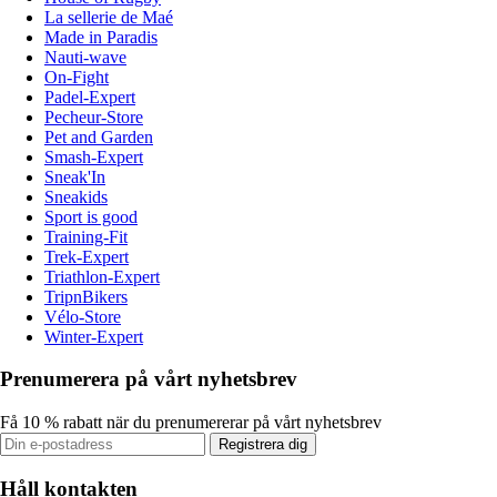
La sellerie de Maé
Made in Paradis
Nauti-wave
On-Fight
Padel-Expert
Pecheur-Store
Pet and Garden
Smash-Expert
Sneak'In
Sneakids
Sport is good
Training-Fit
Trek-Expert
Triathlon-Expert
TripnBikers
Vélo-Store
Winter-Expert
Prenumerera på vårt nyhetsbrev
Få 10 % rabatt när du prenumererar på vårt nyhetsbrev
Registrera dig
Håll kontakten