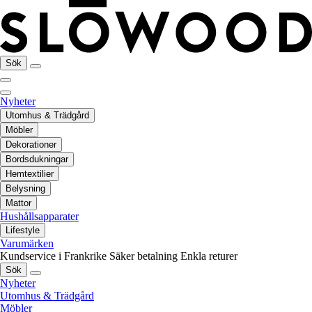
Sök
Nyheter
Utomhus & Trädgård
Möbler
Dekorationer
Bordsdukningar
Hemtextilier
Belysning
Mattor
Hushållsapparater
Lifestyle
Varumärken
Kundservice i Frankrike
Säker betalning
Enkla returer
Sök
Nyheter
Utomhus & Trädgård
Möbler