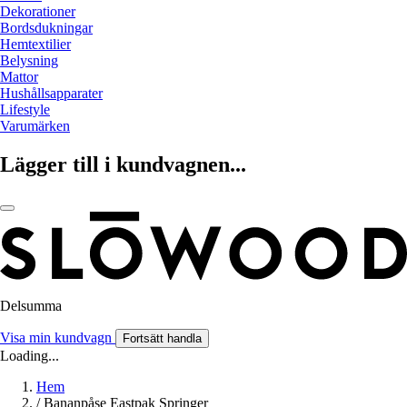
Dekorationer
Bordsdukningar
Hemtextilier
Belysning
Mattor
Hushållsapparater
Lifestyle
Varumärken
Lägger till i kundvagnen...
Delsumma
Visa min kundvagn
Fortsätt handla
Loading...
Hem
/
Bananpåse Eastpak Springer