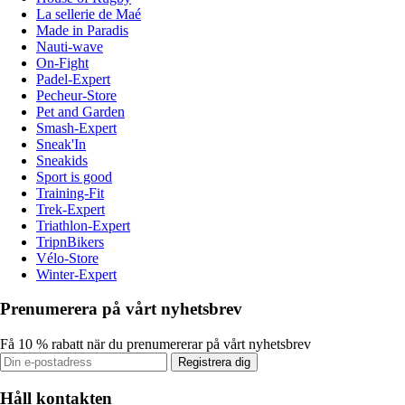
La sellerie de Maé
Made in Paradis
Nauti-wave
On-Fight
Padel-Expert
Pecheur-Store
Pet and Garden
Smash-Expert
Sneak'In
Sneakids
Sport is good
Training-Fit
Trek-Expert
Triathlon-Expert
TripnBikers
Vélo-Store
Winter-Expert
Prenumerera på vårt nyhetsbrev
Få 10 % rabatt när du prenumererar på vårt nyhetsbrev
Registrera dig
Håll kontakten