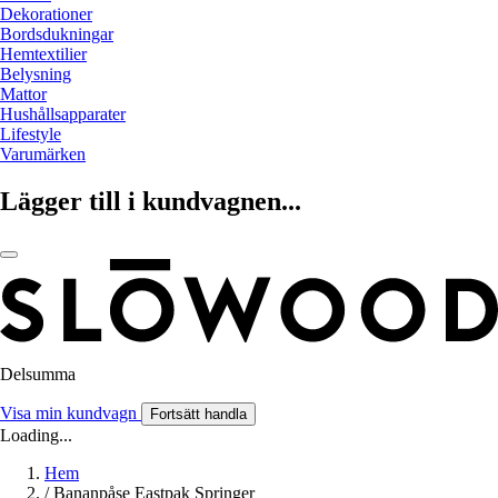
Dekorationer
Bordsdukningar
Hemtextilier
Belysning
Mattor
Hushållsapparater
Lifestyle
Varumärken
Lägger till i kundvagnen...
Delsumma
Visa min kundvagn
Fortsätt handla
Loading...
Hem
/
Bananpåse Eastpak Springer