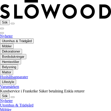
Sök
Nyheter
Utomhus & Trädgård
Möbler
Dekorationer
Bordsdukningar
Hemtextilier
Belysning
Mattor
Hushållsapparater
Lifestyle
Varumärken
Kundservice i Frankrike
Säker betalning
Enkla returer
Sök
Nyheter
Utomhus & Trädgård
Möbler