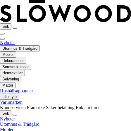
Sök
Nyheter
Utomhus & Trädgård
Möbler
Dekorationer
Bordsdukningar
Hemtextilier
Belysning
Mattor
Hushållsapparater
Lifestyle
Varumärken
Kundservice i Frankrike
Säker betalning
Enkla returer
Sök
Nyheter
Utomhus & Trädgård
Möbler