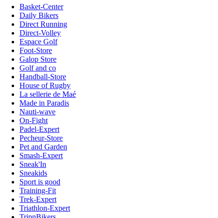
Basket-Center
Daily Bikers
Direct Running
Direct-Volley
Espace Golf
Foot-Store
Galop Store
Golf and co
Handball-Store
House of Rugby
La sellerie de Maé
Made in Paradis
Nauti-wave
On-Fight
Padel-Expert
Pecheur-Store
Pet and Garden
Smash-Expert
Sneak'In
Sneakids
Sport is good
Training-Fit
Trek-Expert
Triathlon-Expert
TripnBikers