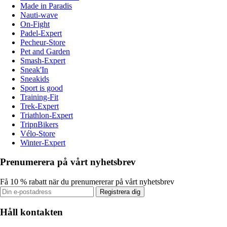
Made in Paradis
Nauti-wave
On-Fight
Padel-Expert
Pecheur-Store
Pet and Garden
Smash-Expert
Sneak'In
Sneakids
Sport is good
Training-Fit
Trek-Expert
Triathlon-Expert
TripnBikers
Vélo-Store
Winter-Expert
Prenumerera på vårt nyhetsbrev
Få 10 % rabatt när du prenumererar på vårt nyhetsbrev
Registrera dig
Håll kontakten