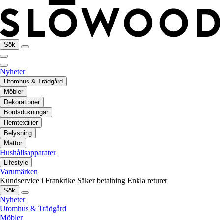
Sök
Nyheter
Utomhus & Trädgård
Möbler
Dekorationer
Bordsdukningar
Hemtextilier
Belysning
Mattor
Hushållsapparater
Lifestyle
Varumärken
Kundservice i Frankrike
Säker betalning
Enkla returer
Sök
Nyheter
Utomhus & Trädgård
Möbler