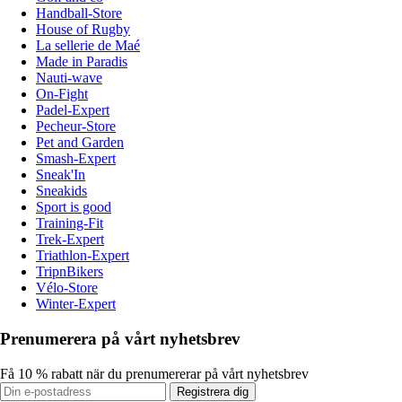
Handball-Store
House of Rugby
La sellerie de Maé
Made in Paradis
Nauti-wave
On-Fight
Padel-Expert
Pecheur-Store
Pet and Garden
Smash-Expert
Sneak'In
Sneakids
Sport is good
Training-Fit
Trek-Expert
Triathlon-Expert
TripnBikers
Vélo-Store
Winter-Expert
Prenumerera på vårt nyhetsbrev
Få 10 % rabatt när du prenumererar på vårt nyhetsbrev
Registrera dig