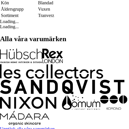
Kön
Blandad
Åldersgrupp
Vuxen
Sortiment
Tranverz
Loading...
Loading...
Alla våra varumärken
Upptäck alla våra varumärken