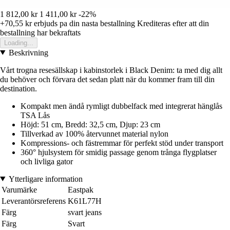
1 812,00 kr
1 411,00 kr
-22%
+70,55 kr
erbjuds pa din nasta bestallning
Krediteras efter att din
bestallning har bekraftats
Loading...
Beskrivning
Vårt trogna resesällskap i kabinstorlek i Black Denim: ta med dig allt
du behöver och förvara det sedan platt när du kommer fram till din
destination.
Kompakt men ändå rymligt dubbelfack med integrerat hänglås
TSA Lås
Höjd: 51 cm, Bredd: 32,5 cm, Djup: 23 cm
Tillverkad av 100% återvunnet material nylon
Kompressions- och fästremmar för perfekt stöd under transport
360° hjulsystem för smidig passage genom trånga flygplatser
och livliga gator
Ytterligare information
Varumärke
Eastpak
Leverantörsreferens
K61L77H
Färg
svart jeans
Färg
Svart