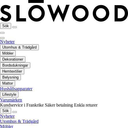
Sök
Nyheter
Utomhus & Trädgård
Möbler
Dekorationer
Bordsdukningar
Hemtextilier
Belysning
Mattor
Hushållsapparater
Lifestyle
Varumärken
Kundservice i Frankrike
Säker betalning
Enkla returer
Sök
Nyheter
Utomhus & Trädgård
Möbler