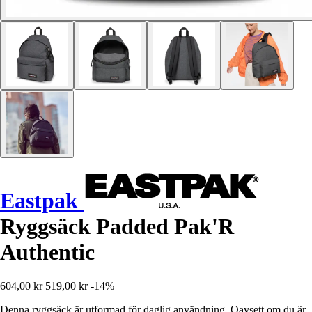
Eastpak
Ryggsäck Padded Pak'R
Authentic
604,00 kr
519,00 kr
-14%
Denna ryggsäck är utformad för daglig användning. Oavsett om du är