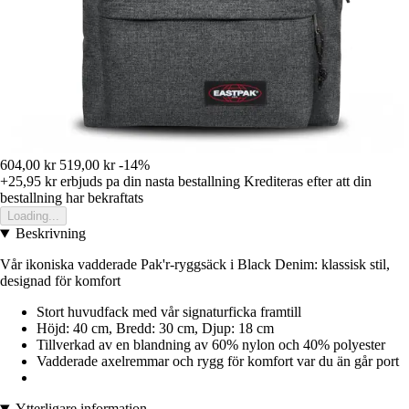
604,00 kr
519,00 kr
-14%
+25,95 kr
erbjuds pa din nasta bestallning
Krediteras efter att din
bestallning har bekraftats
Loading...
Beskrivning
Vår ikoniska vadderade Pak'r-ryggsäck i Black Denim: klassisk stil,
designad för komfort
Stort huvudfack med vår signaturficka framtill
Höjd: 40 cm, Bredd: 30 cm, Djup: 18 cm
Tillverkad av en blandning av 60% nylon och 40% polyester
Vadderade axelremmar och rygg för komfort var du än går port
Ytterligare information