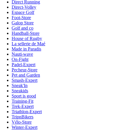
Direct Running
Direct-Volley
Espace Golf
Foot-Store
Galop Store
Golf and co
Handball-Store
House of Rugby
La sellerie de Maé
Made in Paradis
Nauti-wave
On-Fight
Padel-Expert
Pecheur-Store
Pet and Garden
Smash-Expert
Sneak'In
Sneakids
Sport is good
Training-Fit
Trek-Expert
Triathlon-Expert
TripnBikers
Vélo-Store
Winter-Expert