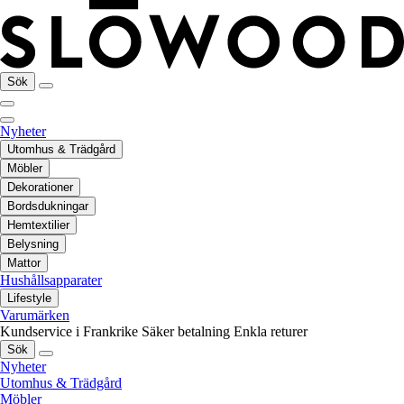
Sök
Nyheter
Utomhus & Trädgård
Möbler
Dekorationer
Bordsdukningar
Hemtextilier
Belysning
Mattor
Hushållsapparater
Lifestyle
Varumärken
Kundservice i Frankrike
Säker betalning
Enkla returer
Sök
Nyheter
Utomhus & Trädgård
Möbler