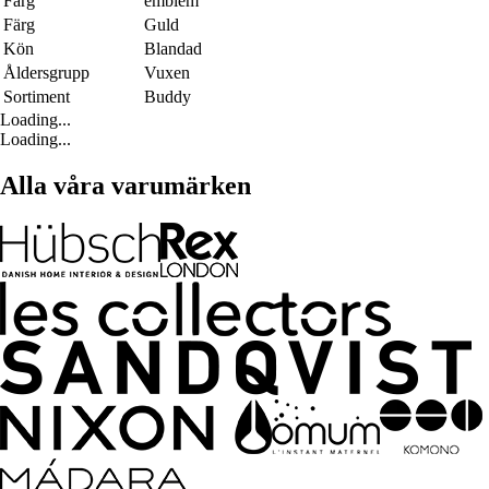
Färg
emblem
Färg
Guld
Kön
Blandad
Åldersgrupp
Vuxen
Sortiment
Buddy
Loading...
Loading...
Alla våra varumärken