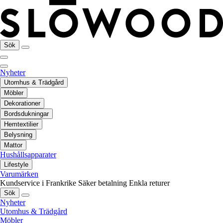
Sök
Nyheter
Utomhus & Trädgård
Möbler
Dekorationer
Bordsdukningar
Hemtextilier
Belysning
Mattor
Hushållsapparater
Lifestyle
Varumärken
Kundservice i Frankrike
Säker betalning
Enkla returer
Sök
Nyheter
Utomhus & Trädgård
Möbler