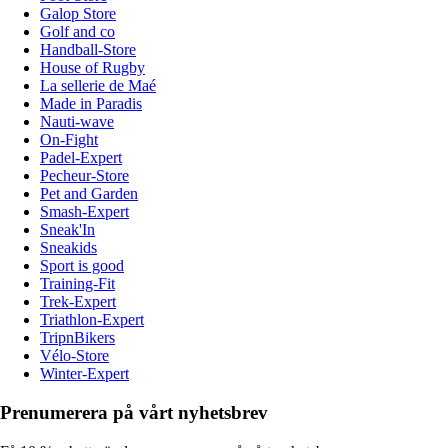
Galop Store
Golf and co
Handball-Store
House of Rugby
La sellerie de Maé
Made in Paradis
Nauti-wave
On-Fight
Padel-Expert
Pecheur-Store
Pet and Garden
Smash-Expert
Sneak'In
Sneakids
Sport is good
Training-Fit
Trek-Expert
Triathlon-Expert
TripnBikers
Vélo-Store
Winter-Expert
Prenumerera på vårt nyhetsbrev